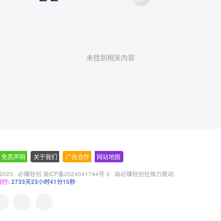
未找到相关内容
免责声明
-
关于我们
-
广告合作
-
网站地图
 2023 ·
必赚轻创 渝ICP备2024041744号-2
· 由
必赚轻创社
强力驱动.
行:
2733天23小时41分16秒