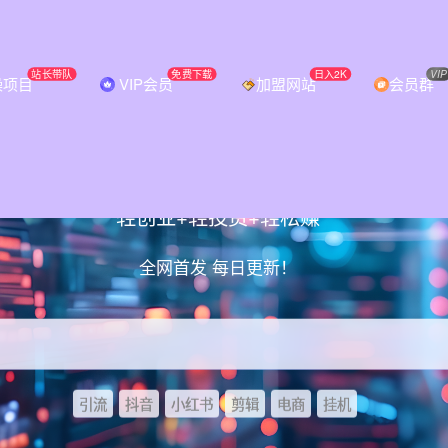
站长带队
免费下载
日入2K
VIP
操项目
VIP会员
加盟网站
会员群
破信息差，挖到第一桶金从必智轻创开
轻创业+轻投资+轻松赚
全网首发 每日更新！
引流
抖音
小红书
剪辑
电商
挂机