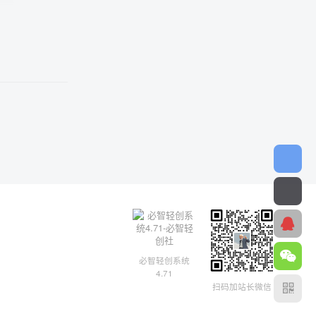
必智轻创系统
4.71
扫码加站长微信