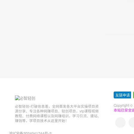
友链申请
-
Copyright ©
必智轻创-打破信息差，全网首发各大平台实操项目资
本站已安全运
源分享、专注各种网赚项目、轻创项目，vip课程视频
教程、付费网络课程以及网赚培训，学习引流、建站、
赚钱等，学项目技术从这里开始！
渝ICP备2024041744号-2