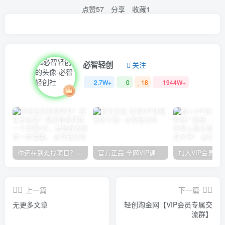
点赞
57
分享
收藏
1
必智轻创
关注
2.7W+
0
18
1944W+
你还在到处找项目？还在当韭菜？我却靠卖项目一个月赚5万，曾经我也和你一样懵懂。
官方正品 全网VIP课程 无损下载~
上一篇
下一篇
无更多文章
轻创淘金网【VIP会员专属交
流群】