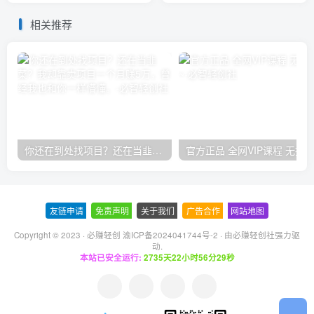
相关推荐
你还在到处找项目？还在当韭菜？我却靠卖项目一个月赚5万，曾经我也和你一样懵懂。
友链申请
-
免责声明
-
关于我们
-
广告合作
-
网站地图
Copyright © 2023 ·
必赚轻创 渝ICP备2024041744号-2
· 由
必赚轻创社
强力驱
动.
本站已安全运行:
2735天22小时56分30秒