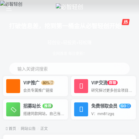
打破信息差，挖到第一桶金从必智轻创开始
轻创业+轻投资+轻松赚
全网首发 每日更新！
输入关键词搜索
VIP推广
VIP交流
80%
群聊
会员专属推广链接
研究探讨更多创业项目路子。
招募站长
免费领取会员
推荐
GO
搭建同款网站，自己当老板
V：mm81zgq
首页
网站公告
正文