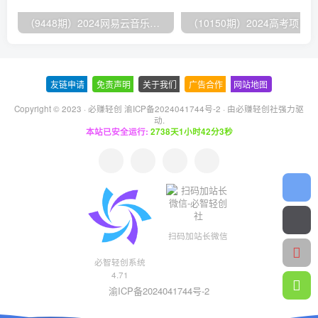
（9448期）2024网易云音乐人挂机项目，单机日入150+，无脑月入5000+
友链申请
-
免责声明
-
关于我们
-
广告合作
-
网站地图
Copyright © 2023 ·
必赚轻创 渝ICP备2024041744号-2
· 由
必赚轻创社
强力驱
动.
本站已安全运行:
2738天1小时42分4秒
扫码加站长微信
必智轻创系统
4.71
渝ICP备2024041744号-2