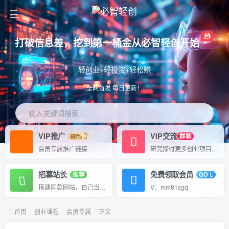
打破信息差，挖到第一桶金从必智轻创开始
轻创业+轻投资+轻松赚
全网首发 每日更新！
输入关键词搜索
VIP推广
VIP交流
80%
群聊
会员专属推广链接
研究探讨更多创业项目路子。
招募站长
免费领取会员
推荐
GO
搭建同款网站，自己当老板
V：mm81zgq
首页
创业课程
会员专属
正文