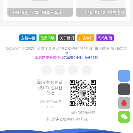
（9448期）2024网易云音乐人挂机项目，单机日入150+，无脑月入5000+
友链申请
-
免责声明
-
关于我们
-
广告合作
-
网站地图
Copyright © 2023 ·
必赚轻创 渝ICP备2024041744号-2
· 由
必赚轻创社
强力驱
动.
本站已安全运行:
2736天0小时19分38秒
必智轻创系统
4.71
扫码加站长微信
渝ICP备2024041744号-2