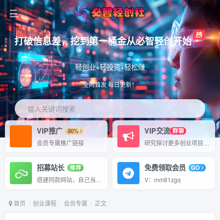
打破信息差，挖到第一桶金从必智轻创开始
轻创业+轻投资+轻松赚
全网首发 每日更新！
输入关键词搜索
VIP推广
VIP交流
80%
群聊
会员专属推广链接
研究探讨更多创业项目路子。
招募站长
免费领取会员
推荐
GO
搭建同款网站，自己当老板
V：mm81zgq
首页
创业课程
会员专属
正文