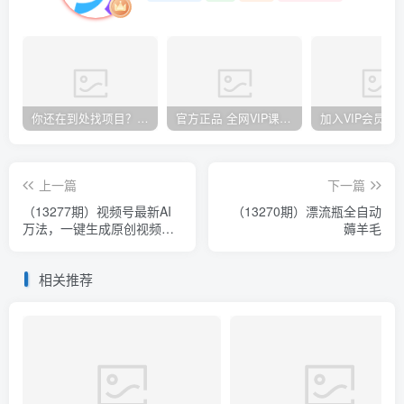
你还在到处找项目？还在当韭菜？我却靠卖项目一个月赚5万，曾经我也和你一样懵懂。
官方正品 全网VIP课程 无损下载~
上一篇
下一篇
（13277期）视频号最新AI
（13270期）漂流瓶全自动
万法，一键生成原创视频，
薅羊毛
小白新号也能轻松日入100+
相关推荐