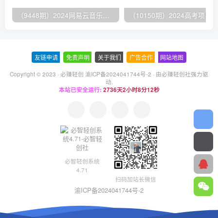
（9448期）2024网易云音乐人挂机项目，单机日入150+，无脑月入5000+
友链申请
-
免责声明
-
关于我们
-
广告合作
-
网站地图
Copyright © 2023 ·
必赚轻创 渝ICP备2024041744号-2
· 由
必赚轻创社
强力驱
动.
本站已安全运行:
2736天2小时8分13秒
必智轻创系统
4.71
扫码加站长微信
渝ICP备2024041744号-2