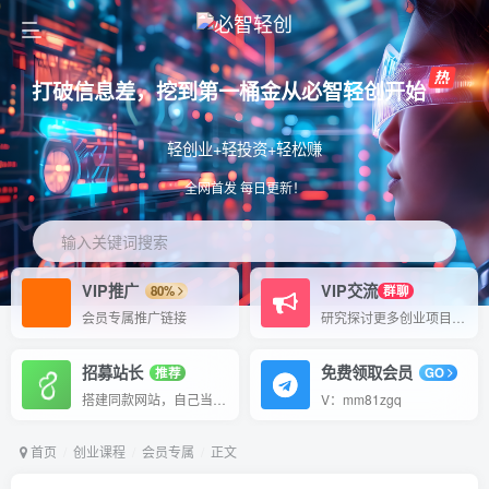
打破信息差，挖到第一桶金从必智轻创开始
轻创业+轻投资+轻松赚
全网首发 每日更新！
输入关键词搜索
VIP推广
VIP交流
80%
群聊
会员专属推广链接
研究探讨更多创业项目路子。
招募站长
免费领取会员
推荐
GO
搭建同款网站，自己当老板
V：mm81zgq
首页
创业课程
会员专属
正文