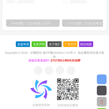
（9448期）2024网易云音乐人挂机项目，单机日入150+，无脑月入5000+
友链申请
-
免责声明
-
关于我们
-
广告合作
-
网站地图
Copyright © 2023 ·
必赚轻创 渝ICP备2024041744号-2
· 由
必赚轻创社
强力驱
动.
本站已安全运行:
2737天0小时45分38秒
必智轻创系统
扫码加站长微信