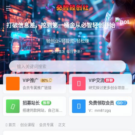
打破信息差，挖到第一桶金从必智轻创开始
轻创业+轻投资+轻松赚
全网首发 每日更新！
输入关键词搜索
VIP推广
VIP交流
80%
群聊
会员专属推广链接
研究探讨更多创业项目路子。
招募站长
免费领取会员
推荐
GO
搭建同款网站，自己当老板
V：mm81zgq
首页
创业课程
会员专属
正文