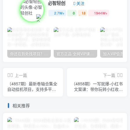
必智轻创
关注
2.7W+
0
18
1944W+
你还在到处找项目？还在当韭菜？我却靠卖项目一个月赚5万，曾经我也和你一样懵懂。
官方正品 全网VIP课程 无损下载~
上一篇
下一篇
（4857期）最新卷轴合集全
（4858期）一写就爆-小红书
自动挂机项目，支持多平台
文案课：带你玩转小红收爆
操作，号称一天100+【教程
文写作（45节课）
+脚本】
相关推荐