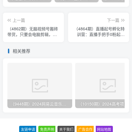
上一篇
下一篇
（4862期）无脑视频号搬砖
（4864期）直播起号孵化特
带货，只要会电脑剪辑，无
训营：直播手把手0粉起号
脑干，亲测当天爆单赚了
提升直播团队赚钱能力
300多佣金
相关推荐
（9448期）2024网易云音乐人挂机项目，单机日入150+，无脑月入5000+
友链申请
-
免责声明
-
关于我们
-
广告合作
-
网站地图