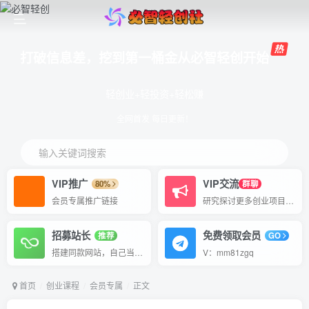
打破信息差，挖到第一桶金从必智轻创开始
轻创业+轻投资+轻松赚
全网首发 每日更新！
输入关键词搜索
VIP推广
VIP交流
80%
群聊
会员专属推广链接
研究探讨更多创业项目路子。
招募站长
免费领取会员
推荐
GO
搭建同款网站，自己当老板
V：mm81zgq
首页
创业课程
会员专属
正文