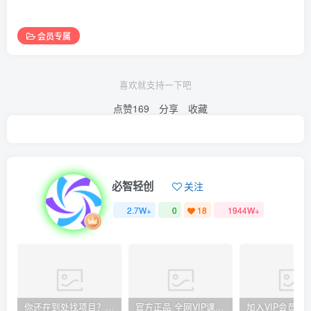
会员专属
喜欢就支持一下吧
点赞
169
分享
收藏
必智轻创
关注
2.7W+
0
18
1944W+
你还在到处找项目？还在当韭菜？我却靠卖项目一个月赚5万，曾经我也和你一样懵懂。
官方正品 全网VIP课程 无损下载~