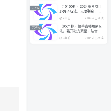
（10150期）2024高考项目
TOP9
野路子玩法，无限裂变，最
高一天1W＋！
2年前
2164人已阅读
（9571期）快手直播短剧玩
TOP10
法，强开磁力聚星，结合多
种变现方式日入600+
2年前
2101人已阅读