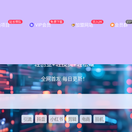
站长带队
免费下载
日入2K
VIP
操项目
VIP会员
加盟网站
会员群
破信息差，挖到第一桶金从必智轻创开
轻创业+轻投资+轻松赚
全网首发 每日更新！
引流
抖音
小红书
剪辑
电商
挂机