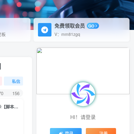
免费领取会员
GO
老板
V：mm81zgq
】
私信
70
156
（4865期）外面收费668石头村话费打金全自动挂机辅助脚本，一天几张卡【脚本+教程】
HI！请登录
登录
注册