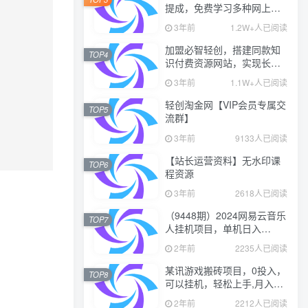
提成，免费学习多种网上创
业课程，菜鸟秒变大神！
3年前
1.2W+人已阅读
加盟必智轻创，搭建同款知
TOP4
识付费资源网站，实现长期
稳定被动收入~
3年前
1.1W+人已阅读
轻创淘金网【VIP会员专属交
TOP5
流群】
3年前
9133人已阅读
【站长运营资料】无水印课
TOP6
程资源
3年前
2618人已阅读
（9448期）2024网易云音乐
TOP7
人挂机项目，单机日入
150+，无脑月入5000+
2年前
2235人已阅读
某讯游戏搬砖项目，0投入，
TOP8
可以挂机，轻松上手,月入
3000+上不封顶
2年前
2212人已阅读