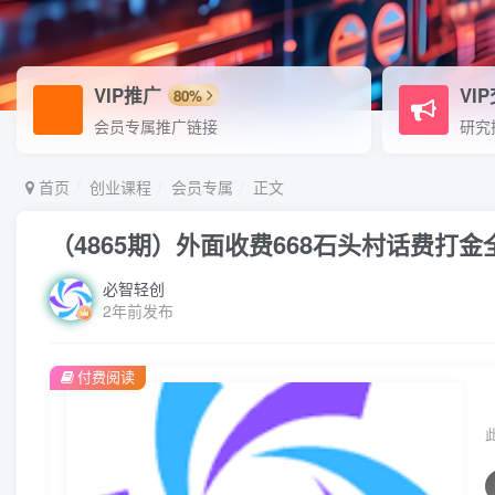
VIP推广
VI
80%
会员专属推广链接
研究
首页
创业课程
会员专属
正文
（4865期）外面收费668石头村话费
必智轻创
2年前发布
付费阅读