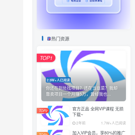
热门资源
TOP1
2.3W+人已阅读
你还在到处找项目？还在当韭菜？我却
靠卖项目一个月赚5万，曾经我也...
官方正品 全网VIP课程 无损
TOP2
下载~
2年前
1.7W+人已阅读
加入VIP会员，享80%的推广
TOP3