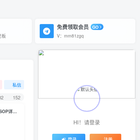
免费领取会员
GO
老板
V：mm81zgq
私信
02
152
（4879期）亚马逊打造爆款秘诀：高客单 高利润 推品方法 类目广告玩法 SOP详解等等
HI！请登录
登录
注册