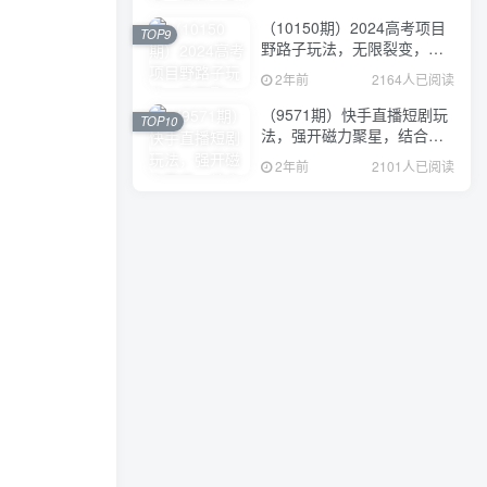
（10150期）2024高考项目
TOP9
野路子玩法，无限裂变，最
高一天1W＋！
2年前
2164人已阅读
（9571期）快手直播短剧玩
TOP10
法，强开磁力聚星，结合多
种变现方式日入600+
2年前
2101人已阅读