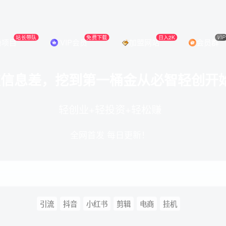
站长带队
免费下载
日入2K
VIP
操项目
VIP会员
加盟网站
会员群
破信息差，挖到第一桶金从必智轻创开
轻创业+轻投资+轻松赚
全网首发 每日更新！
引流
抖音
小红书
剪辑
电商
挂机