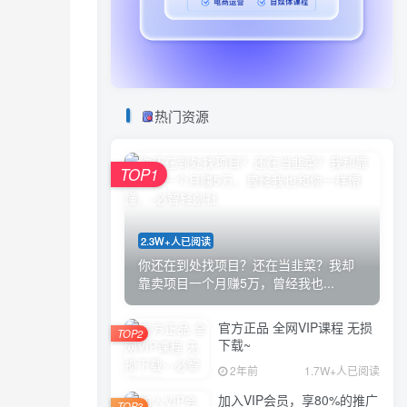
热门资源
TOP1
2.3W+人已阅读
你还在到处找项目？还在当韭菜？我却
靠卖项目一个月赚5万，曾经我也...
官方正品 全网VIP课程 无损
TOP2
下载~
2年前
1.7W+人已阅读
加入VIP会员，享80%的推广
TOP3