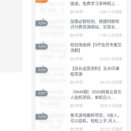
提成，免费学习多种网上创
业课程，菜鸟秒变大神！
3年前
1.2W+人已阅读
加盟必智轻创，搭建同款知
TOP4
识付费资源网站，实现长期
稳定被动收入~
3年前
1.1W+人已阅读
轻创淘金网【VIP会员专属交
TOP5
流群】
3年前
9133人已阅读
【站长运营资料】无水印课
TOP6
程资源
3年前
2618人已阅读
（9448期）2024网易云音乐
TOP7
人挂机项目，单机日入
150+，无脑月入5000+
2年前
2235人已阅读
某讯游戏搬砖项目，0投入，
TOP8
可以挂机，轻松上手,月入
3000+上不封顶
2年前
2212人已阅读