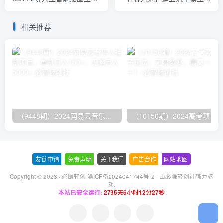
3种赚钱方法 操作简单无需
为快速放大流量做准备
基础
相关推荐
（9448期）2024网易云音乐人挂机项目，单机日入150+，无脑月入5000+
友链申请
-
免责声明
-
关于我们
-
广告合作
-
网站地图
Copyright © 2023 ·
必赚轻创 渝ICP备2024041744号-2
· 由
必赚轻创社
强力驱
动.
本站已安全运行:
2735天6小时12分28秒