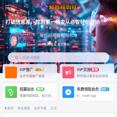
打破信息差，挖到第一桶金从必智轻创开始
轻创业+轻投资+轻松赚
全网首发 每日更新！
输入关键词搜索
VIP推广
VIP交流
80%
群聊
会员专属推广链接
研究探讨更多创业项目路子。
招募站长
免费领取会员
推荐
GO
搭建同款网站，自己当老板
V：mm81zgq
首页
创业课程
会员专属
正文