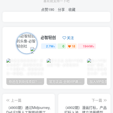
喜欢就支持一下吧
点赞
190
分享
收藏
必智轻创
关注
2.7W+
0
18
1944W+
你还在到处找项目？还在当韭菜？我却靠卖项目一个月赚5万，曾经我也和你一样懵懂。
官方正品 全网VIP课程 无损下载~
上一篇
下一篇
（4900期）通过Midjourney,
（4902期）漫画打标，产品
Dall E2等人工智能绘图工具
打标入池，建立流量模型，