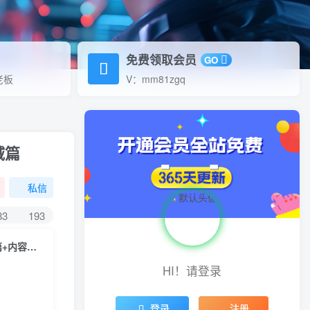
免费领取会员
GO
老板
V：mm81zgq
域篇
私信
83
193
（4905期）小红书电商入门到精通 开店篇+选品篇+笔记篇+剪辑篇+赛道篇+内容篇+私域篇
HI！请登录
登录
注册