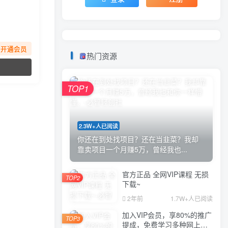
先开通会员
热门资源
TOP1
2.3W+人已阅读
你还在到处找项目？还在当韭菜？我却
靠卖项目一个月赚5万，曾经我也...
官方正品 全网VIP课程 无损
TOP2
下载~
2年前
1.7W+人已阅读
加入VIP会员，享80%的推广
TOP3
提成，免费学习多种网上创