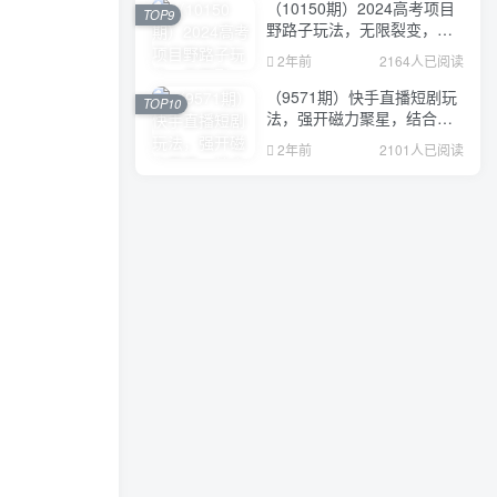
（10150期）2024高考项目
TOP9
野路子玩法，无限裂变，最
高一天1W＋！
2年前
2164人已阅读
（9571期）快手直播短剧玩
TOP10
法，强开磁力聚星，结合多
种变现方式日入600+
2年前
2101人已阅读