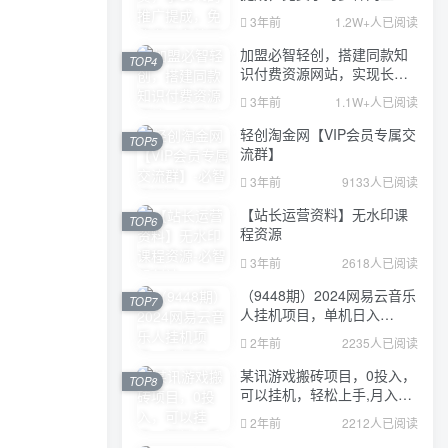
业课程，菜鸟秒变大神！
3年前
1.2W+人已阅读
加盟必智轻创，搭建同款知
TOP4
识付费资源网站，实现长期
稳定被动收入~
3年前
1.1W+人已阅读
轻创淘金网【VIP会员专属交
TOP5
流群】
3年前
9133人已阅读
【站长运营资料】无水印课
TOP6
程资源
3年前
2618人已阅读
（9448期）2024网易云音乐
TOP7
人挂机项目，单机日入
150+，无脑月入5000+
2年前
2235人已阅读
某讯游戏搬砖项目，0投入，
TOP8
可以挂机，轻松上手,月入
3000+上不封顶
2年前
2212人已阅读