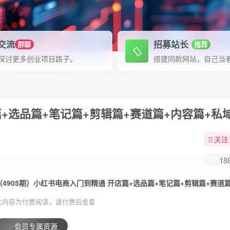
P交流
招募站长
群聊
推荐
探讨更多创业项目路子。
搭建同款网站，自己当
篇+选品篇+笔记篇+剪辑篇+赛道篇+内容篇+私
关注
18
此内容为付费阅读，请付费后查看
会员专属资源