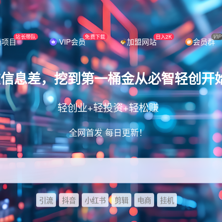
站长带队
免费下载
日入2K
VIP
操项目
VIP会员
加盟网站
会员群
破信息差，挖到第一桶金从必智轻创开
轻创业+轻投资+轻松赚
全网首发 每日更新！
引流
抖音
小红书
剪辑
电商
挂机