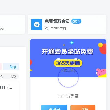
免费领取会员
GO
老板
V：mm81zgq
）
私信
23
122
（4910期）东哲·短视频男女搭档变现 立刻做立刻赚 一劳永逸的私域成交项目（不露脸）
HI！请登录
登录
注册