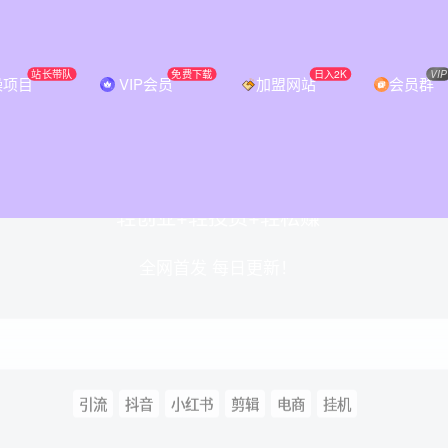
站长带队
免费下载
日入2K
VIP
操项目
VIP会员
加盟网站
会员群
破信息差，挖到第一桶金从必智轻创开
轻创业+轻投资+轻松赚
全网首发 每日更新！
引流
抖音
小红书
剪辑
电商
挂机