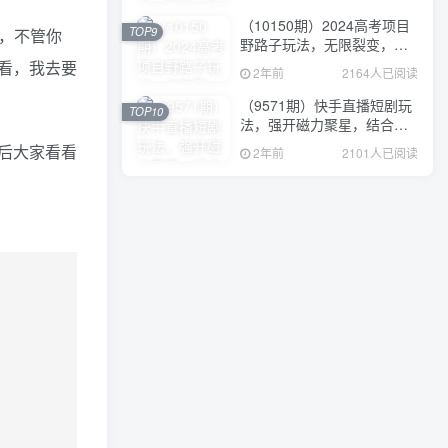
（10150期）2024高考项目
TOP9
者，不管你
野路子玩法，无限裂变，最
高一天1W＋！
看，我去要
2年前
2164人已阅读
（9571期）快手直播短剧玩
TOP10
法，强开磁力聚星，结合多
种变现方式日入600+
后大家看看
2年前
2101人已阅读