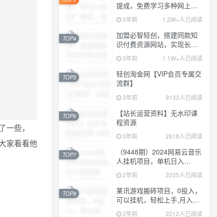
提成，免费学习多种网上创
业课程，菜鸟秒变大神！
3年前
1.2W+人已阅读
加盟必智轻创，搭建同款知
TOP4
识付费资源网站，实现长期
稳定被动收入~
3年前
1.1W+人已阅读
轻创淘金网【VIP会员专属交
TOP5
流群】
3年前
9133人已阅读
【站长运营资料】无水印课
TOP6
程资源
了一些，
3年前
2618人已阅读
大家看看他
（9448期）2024网易云音乐
TOP7
人挂机项目，单机日入
150+，无脑月入5000+
2年前
2235人已阅读
某讯游戏搬砖项目，0投入，
TOP8
可以挂机，轻松上手,月入
3000+上不封顶
2年前
2212人已阅读