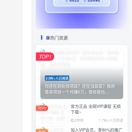
热门资源
TOP1
2.3W+人已阅读
你还在到处找项目？还在当韭菜？我却
靠卖项目一个月赚5万，曾经我也...
官方正品 全网VIP课程 无损
TOP2
下载~
2年前
1.7W+人已阅读
加入VIP会员，享80%的推广
TOP3