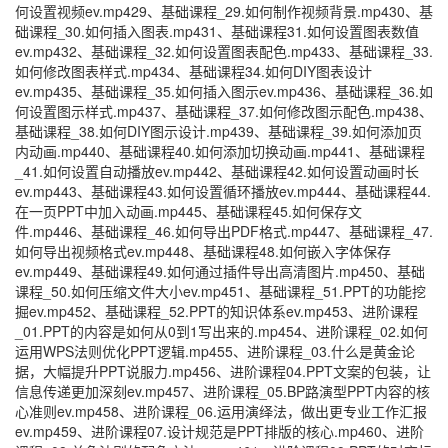
何设置视频ev.mp429、基础课程_29.如何制作视频背景.mp430、基
础课程_30.如何插入图表.mp431、基础课程31.如何设置图表数值
ev.mp432、基础课程_32.如何设置图表配色.mp433、基础课程_33.
如何修改图表样式.mp434、基础课程34.如何DIY图表设计
ev.mp435、基础课程_35.如何插入图示ev.mp436、基础课程_36.如
何设置图示样式.mp437、基础课程_37.如何修改图示配色.mp438、
基础课程_38.如何DIY图示设计.mp439、基础课程_39.如何添加页
内动画.mp440、基础课程40.如何添加切换动画.mp441、基础课程
_41.如何设置自动播放ev.mp442、基础课程42.如何设置动画时长
ev.mp443、基础课程43.如何设置循环播放ev.mp444、基础课程44.
在一页PPT中加入动画.mp445、基础课程45.如何保存文
件.mp446、基础课程_46.如何导出PDF格式.mp447、基础课程_47.
如何导出视频格式ev.mp448、基础课程48.如何嵌入字体保存
ev.mp449、基础课程49.如何通过插件导出高清图片.mp450、基础
课程_50.如何压缩文件大小ev.mp451、基础课程_51.PPT的功能挖
掘ev.mp452、基础课程_52.PPT的知识体系ev.mp453、进阶课程
_01.PPT的内容是如何从0到1写出来的.mp454、进阶课程_02.如何
运用WPS法则优化PPT逻辑.mp455、进阶课程_03.什么是黄金论
据，大幅提升PPT说服力.mp456、进阶课程04.PPT文案的包装，让
信息传递更加深刻ev.mp457、进阶课程_05.BP路演型PPT内容的核
心准则ev.mp458、进阶课程_06.运用演绎法，做出更专业工作汇报
ev.mp459、进阶课程07.设计规范是PPT排版的核心.mp460、进阶