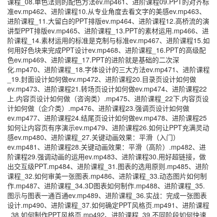
课程_08.单色法则的配色方法ev.mp461、进阶课程09.PPT的对齐标
准ev.mp462、进阶课程10.从专业角度去看文字的美感ev.mp463、
进阶课程_11.大留白的PPT排版ev.mp464、进阶课程12.高桥流的演
讲型PPT排版ev.mp465、进阶课程_13.PPT的素材运用.mp466、进
阶课程_14.素材运用的标准是克制与标准ev.mp467、进阶课程15.如
何用好色块来完成PPT设计ev.mp468、进阶课程_16.PPT的高级配
色ev.mp469、进阶课程_17.PPT的进阶就是基础的二次深
化.mp470、进阶课程_18.字体设计的三大方法ev.mp471、进阶课程
_19.封面设计如何做ev.mp472、进阶课程20.目录页设计如何做
ev.mp473、进阶课程21.转场页设计如何做ev.mp474、进阶课程22
上.内容页设计如何做（咨询类）.mp475、进阶课程_22下.内容页设
计如何做（企介类）.mp476、进阶课程23.强调页设计如何做
ev.mp477、进阶课程24.结尾页设计如何做ev.mp478、进阶课程25
如何让内容页有序演示ev.mp479、进阶课程26.如何让PPT充满灵动
感ev.mp480、进阶课程_27.关键动画效果：平滑（入门）
ev.mp481、进阶课程28.关键动画效果：平滑（高阶）.mp482、进
阶课程29.强调动画的运用ev.mp483、进阶课程30.用好超链接，做
出交互级PPT.mp484、进阶课程_31.图表的选用原则.mp485、进阶
课程_32.如何审美一张图表.mp486、进阶课程_33.动态图片如何制
作.mp487、进阶课程_34.3D图表如何制作.mp488、进阶课程_35.
图示与图表一通百通ev.mp489、进阶课程_36.实战：完成一张图表
设计.mp490、进阶课程_37.如何确定PPT风格页.mp491、进阶课程
_38.如何制作PPT风格页.mp492、进阶课程_39.不同阶段如何快速