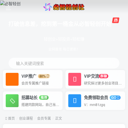
打破信息差，挖到第一桶金从必智轻创开始
轻创业+轻投资+轻松赚
全网首发 每日更新！
输入关键词搜索
VIP推广
VIP交流
80%
群聊
会员专属推广链接
研究探讨更多创业项目路子。
招募站长
免费领取会员
推荐
GO
搭建同款网站，自己当老板
V：mm81zgq
首页
创业课程
会员专属
正文