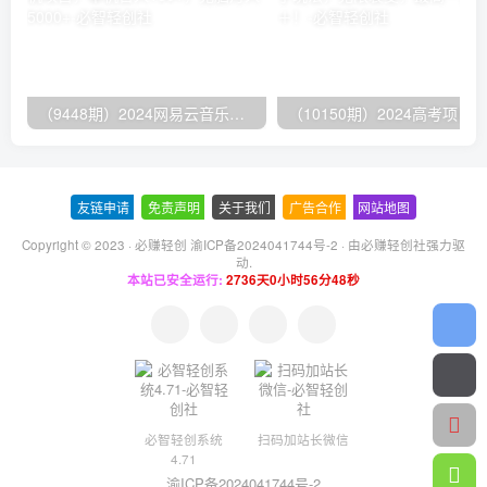
（9448期）2024网易云音乐人挂机项目，单机日入150+，无脑月入5000+
友链申请
-
免责声明
-
关于我们
-
广告合作
-
网站地图
Copyright © 2023 ·
必赚轻创 渝ICP备2024041744号-2
· 由
必赚轻创社
强力驱
动.
本站已安全运行:
2736天0小时56分49秒
必智轻创系统
扫码加站长微信
4.71
渝ICP备2024041744号-2