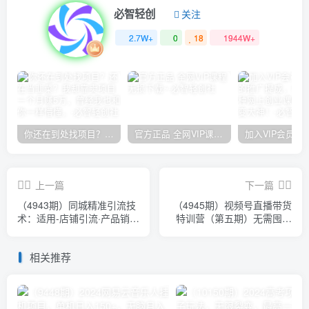
必智轻创
关注
2.7W+
0
18
1944W+
你还在到处找项目？还在当韭菜？我却靠卖项目一个月赚5万，曾经我也和你一样懵懂。
官方正品 全网VIP课程 无损下载~
上一篇
下一篇
（4943期）同城精准引流技
（4945期）视频号直播带货
术：适用-店铺引流·产品销售
特训营（第五期）无需囤货
·外卖CPS推广·本地公众号
新手可做 已实现稳定出单和
等
盈利
相关推荐