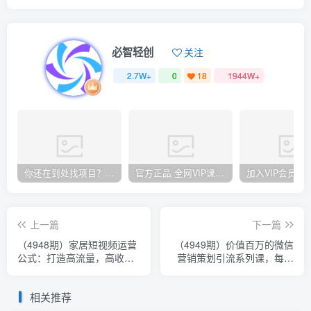
必智轻创
关注
2.7W+
0
18
1944W+
你还在到处找项目？还在当韭菜？我却靠卖项目一个月赚5万，曾经我也和你一样懵懂。
官方正品 全网VIP课程 无损下载~
上一篇
下一篇
（4948期）家居短视频运营
（4949期）价值百万的微信
公式：打造高流量，高收
营销策划引流系列课，每天
益，爆款短视频 家居行业老
引流100精准粉（5节视频
板必看
课）
相关推荐