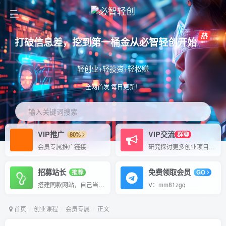
打破信息差，挖到第一桶金从必智轻创开始
轻创业+轻投资+轻松赚
全网首发 每日更新！
输入关键词搜索
VIP推广
VIP交流
80%
群聊
会员专属推广链接
研究探讨更多创业项目路子。
招募站长
免费领取会员
推荐
GO
搭建同款网站，自己当老板
V：mm81zgq
首页
创业课程
会员专属
正文