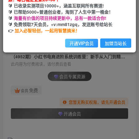
（4952期）小红书电商进阶系统训练营：新手从
🔰 已收录实测项目10000+，涵盖互联网所有赛道!
入门到精通系统课（21节视频课）
🔰 已帮助5000+普通创业者，淘到了人生中第一桶金！
🔰
海量有价值的项目持续更新中，总有一款适合你!
必智轻创
🔰 免费领取7天会员，+v:mm81zgq，发送账号给站长
关注
私信
2年前发布
👉
加入必智轻创，一起用智慧搞米！
1267
91
开通VIP会员
加盟当站长
付费阅读
（4952期）小红书电商进阶系统训练营：新手从入门到精通系统课（21节视频课）
此内容为付费阅读，请付费后查看
会员专属资源
免费
会员
您暂无购买权限，请先开通会员
开通会员