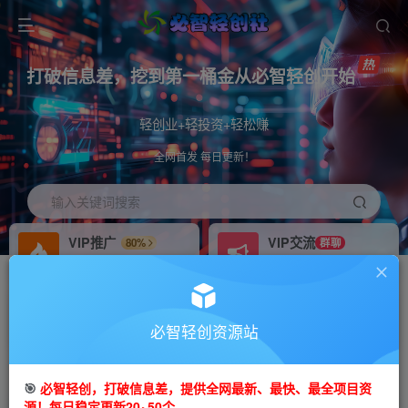
打破信息差，挖到第一桶金从必智轻创开始
轻创业+轻投资+轻松赚
全网首发 每日更新！
输入关键词搜索
VIP推广
VIP交流
80%
群聊
会员专属推广链接
研究探讨更多创业项目路子。
招募站长
免费领取会员
推荐
GO
必智轻创资源站
搭建同款网站，自己当老板
V：mm81zgq
首页
创业课程
会员专属
正文
🎯
必智轻创，打破信息差，提供全网最新、最快、最全项目资
源！每日稳定更新20~50个