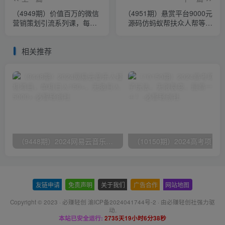
（4949期）价值百万的微信
（4951期）悬赏平台9000元
营销策划引流系列课，每天
源码仿蚂蚁帮扶众人帮等平
引流100精准粉（5节视频
台，功能齐全【源码+搭建教
课）
程】
相关推荐
（9448期）2024网易云音乐人挂机项目，单机日入150+，无脑月入5000+
友链申请
-
免责声明
-
关于我们
-
广告合作
-
网站地图
Copyright © 2023 ·
必赚轻创 渝ICP备2024041744号-2
· 由
必赚轻创社
强力驱
动.
本站已安全运行:
2735天19小时6分38秒