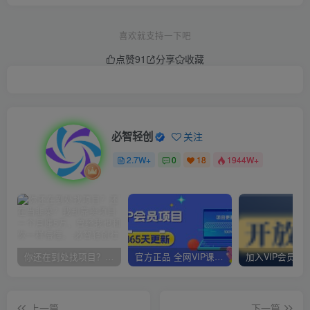
喜欢就支持一下吧
点赞
91
分享
收藏
必智轻创
关注
2.7W+
0
18
1944W+
你还在到处找项目？还在当韭菜？我却靠卖项目一个月赚5万，曾经我也和你一样懵懂。
官方正品 全网VIP课程 无损下载~
上一篇
下一篇