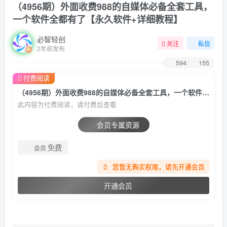
（4956期）外面收费988的自媒体必备全套工具，
一个软件全都有了【永久软件+详细教程】
必智轻创
关注
私信
2年前发布
594
155
付费阅读
（4956期）外面收费988的自媒体必备全套工具，一个软件全都有了【永久软件+详细教程】
此内容为付费阅读，请付费后查看
会员专属资源
免费
会员
您暂无购买权限，请先开通会员
开通会员