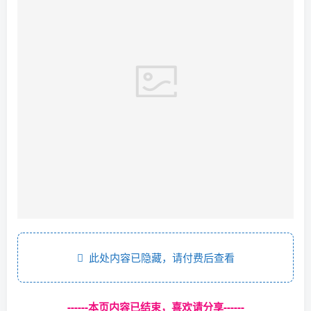
此处内容已隐藏，请付费后查看
------本页内容已结束，喜欢请分享------