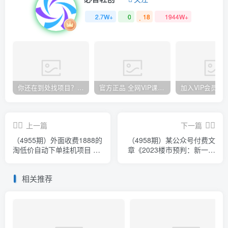
2.7W+
0
18
1944W+
你还在到处找项目？还在当韭菜？我却靠卖项目一个月赚5万，曾经我也和你一样懵懂。
官方正品 全网VIP课程 无损下载~
上一篇
下一篇
（4955期）外面收费1888的
（4958期）某公众号付费文
淘低价自动下单挂机项目 轻
章《2023楼市预判：新一轮
松日赚500+【自动脚本+详
大牛市会来吗？》完整版
细教程】
相关推荐