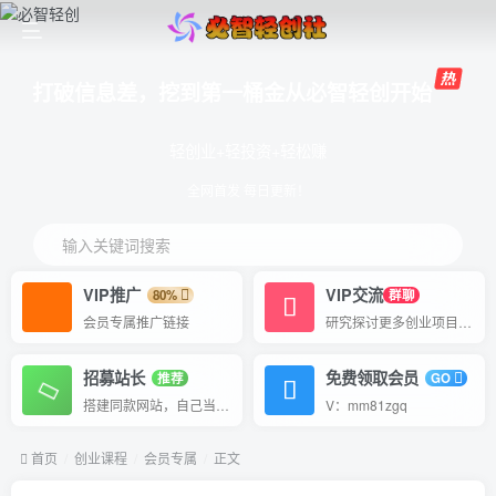
打破信息差，挖到第一桶金从必智轻创开始
轻创业+轻投资+轻松赚
全网首发 每日更新！
输入关键词搜索
VIP推广
VIP交流
80%
群聊
会员专属推广链接
研究探讨更多创业项目路子。
招募站长
免费领取会员
推荐
GO
搭建同款网站，自己当老板
V：mm81zgq
首页
创业课程
会员专属
正文