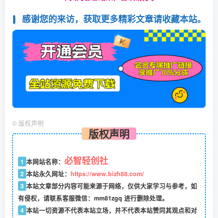
感谢您的来访，获取更多精彩文章请收藏本站。
©
版权声明
版权声明
必智轻创社
1
本网站名称：
2
本站永久网址：
https://www.bizh88.com/
3
本站文章部分内容可能来源于网络，仅供大家学习与参考，如
有侵权，请联系客服微信：mm81zgq 进行删除处理。
4
本站一切资源不代表本站立场，并不代表本站赞同其观点和对