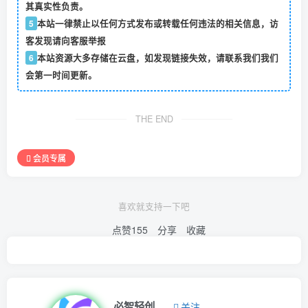
其真实性负责。
5
本站一律禁止以任何方式发布或转载任何违法的相关信息，访
客发现请向客服举报
6
本站资源大多存储在云盘，如发现链接失效，请联系我们我们
会第一时间更新。
THE END
会员专属
喜欢就支持一下吧
点赞
155
分享
收藏
必智轻创
关注