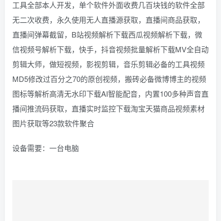
工具全部本人开发，单个软件外面收费几百块钱的软件全部
无二次收费，永久使用无人直播源获取，直播间商品获取，
直播间弹幕截留，B站视频解析下载西瓜视频解析下载，微
信视频号解析下载，快手，抖音视频批量解析下载MV全自动
剪辑大师，做短视频，影视剪辑，音乐剪辑必备的工具视频
MD5修改过百分之70的原创视频，搬砖必备微博博主的视频
图标等解析高清无水印下载AI智能配音，内置100多种声音直
播间推流码获取，直播实时监控下载淘宝天猫商品视频素材
图片获取等23款软件聚合
设备需要：一台电脑