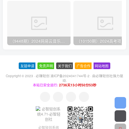
（9448期）2024网易云音乐人挂机项目，单机日入150+，无脑月入5000+
友链申请
-
免责声明
-
关于我们
-
广告合作
-
网站地图
Copyright © 2023 ·
必赚轻创 渝ICP备2024041744号-2
· 由
必赚轻创社
强力驱
动.
本站已安全运行:
2736天13小时50分53秒
必智轻创系统