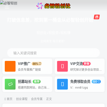
打破信息差，挖到第一桶金从必智轻创开始
轻创业+轻投资+轻松赚
全网首发 每日更新！
输入关键词搜索
VIP推广
VIP交流
80%
群聊
会员专属推广链接
研究探讨更多创业项目路子。
招募站长
免费领取会员
推荐
GO
搭建同款网站，自己当老板
V：mm81zgq
首页
创业课程
会员专属
正文