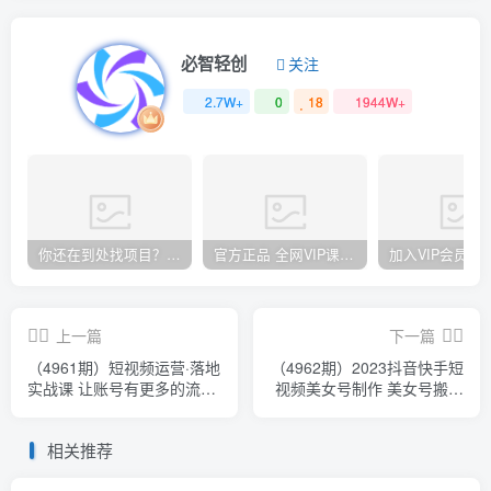
必智轻创
关注
2.7W+
0
18
1944W+
你还在到处找项目？还在当韭菜？我却靠卖项目一个月赚5万，曾经我也和你一样懵懂。
官方正品 全网VIP课程 无损下载~
上一篇
下一篇
（4961期）短视频运营·落地
（4962期）2023抖音快手短
实战课 让账号有更多的流量
视频美女号制作 美女号搬运
（短视频流量+带货出单实
新起号玩法 新技术(素材+教
操）
程)
相关推荐