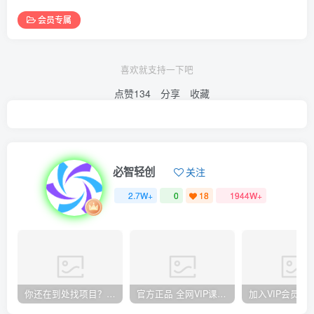
会员专属
喜欢就支持一下吧
点赞
134
分享
收藏
必智轻创
关注
2.7W+
0
18
1944W+
你还在到处找项目？还在当韭菜？我却靠卖项目一个月赚5万，曾经我也和你一样懵懂。
官方正品 全网VIP课程 无损下载~