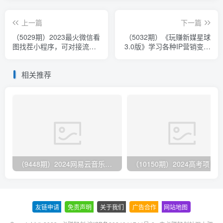
上一篇
下一篇
（5029期）2023最火微信看
（5032期）《玩赚新媒星球
图找茬小程序，可对接流量
3.0版》学习各种IP营销变现
主【源码+教程】
赚钱玩法（价值498）
相关推荐
（9448期）2024网易云音乐人挂机项目，单机日入150+，无脑月入5000+
友链申请
-
免责声明
-
关于我们
-
广告合作
-
网站地图