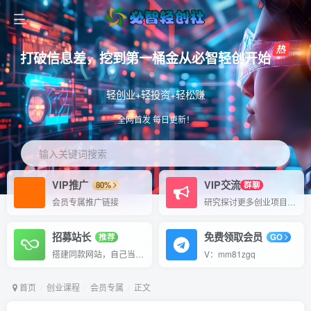
打破信息差，挖到第一桶金从必智轻创开始
轻创业+轻投资+轻松赚
全网首发 每日更新！
输入关键词搜索
VIP推广
VIP交流
80%
群聊
会员专属推广链接
研究探讨更多创业项目路子。
招募站长
免费领取会员
推荐
GO
搭建同款网站，自己当老板
V：mm81zgq
首页
创业课程
会员专属
正文