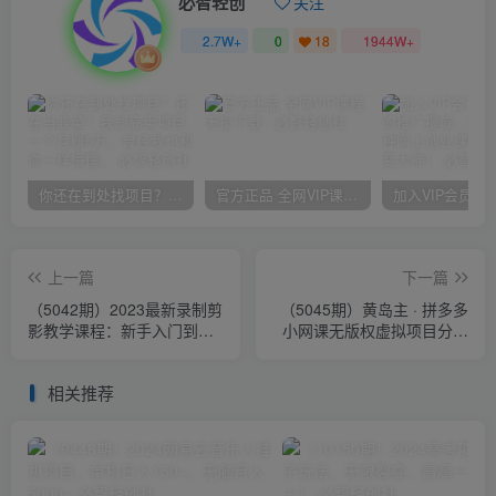
必智轻创
关注
2.7W+
0
18
1944W+
你还在到处找项目？还在当韭菜？我却靠卖项目一个月赚5万，曾经我也和你一样懵懂。
官方正品 全网VIP课程 无损下载~
上一篇
下一篇
（5042期）2023最新录制剪
（5045期）黄岛主 · 拼多多
影教学课程：新手入门到精
小网课无版权虚拟项目分享
通，做短视频运营必看！
课：起店之后每天100-200
收入
相关推荐