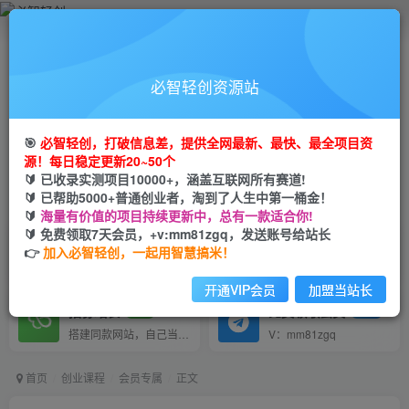
打破信息差，挖到第一桶金从必智轻创开始
必智轻创资源站
轻创业+轻投资+轻松赚
🎯
必智轻创，打破信息差，提供全网最新、最快、最全项目资
全网首发 每日更新！
源！每日稳定更新20~50个
🔰 已收录实测项目10000+，涵盖互联网所有赛道!
🔰 已帮助5000+普通创业者，淘到了人生中第一桶金！
输入关键词搜索
🔰
海量有价值的项目持续更新中，总有一款适合你!
🔰 免费领取7天会员，+v:mm81zgq，发送账号给站长
VIP推广
VIP交流
80%
群聊
👉
加入必智轻创，一起用智慧搞米！
会员专属推广链接
研究探讨更多创业项目路子。
开通VIP会员
加盟当站长
招募站长
免费领取会员
推荐
GO
搭建同款网站，自己当老板
V：mm81zgq
首页
创业课程
会员专属
正文