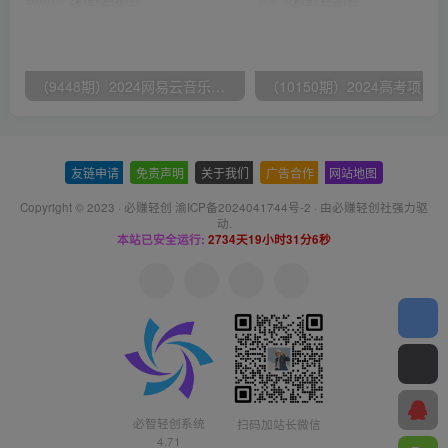
（9448期）2024网易云音乐人挂机项目，单机日入150+，无脑月入5000+
友链申请
-
免责声明
-
关于我们
-
广告合作
-
网站地图
Copyright © 2023 ·
必赚轻创 渝ICP备2024041744号-2
· 由
必赚轻创社
强力驱
动.
本站已安全运行:
2734天19小时31分6秒
必智轻创系统
扫码加站长微信
4.71