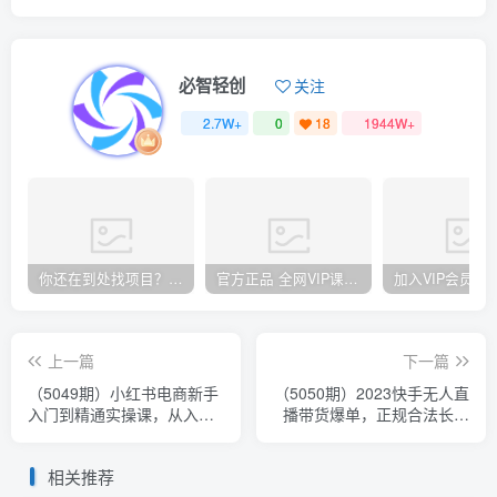
必智轻创
关注
2.7W+
0
18
1944W+
你还在到处找项目？还在当韭菜？我却靠卖项目一个月赚5万，曾经我也和你一样懵懂。
官方正品 全网VIP课程 无损下载~
上一篇
下一篇
（5049期）小红书电商新手
（5050期）2023快手无人直
入门到精通实操课，从入门
播带货爆单，正规合法长期
到精通做爆款笔记，开店运
稳定 单账号月收益5000+可
营
批量操作
相关推荐