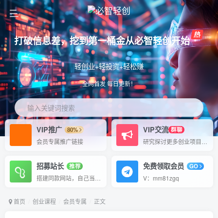
打破信息差，挖到第一桶金从必智轻创开始
轻创业+轻投资+轻松赚
全网首发 每日更新！
输入关键词搜索
VIP推广
VIP交流
80%
群聊
会员专属推广链接
研究探讨更多创业项目路子。
招募站长
免费领取会员
推荐
GO
搭建同款网站，自己当老板
V：mm81zgq
首页
创业课程
会员专属
正文