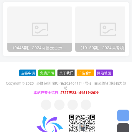
（9448期）2024网易云音乐人挂机项目，单机日入150+，无脑月入5000+
友链申请
-
免责声明
-
关于我们
-
广告合作
-
网站地图
Copyright © 2023 ·
必赚轻创 渝ICP备2024041744号-2
· 由
必赚轻创社
强力驱
动.
本站已安全运行:
2737天23小时51分26秒