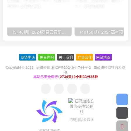
（9448期）2024网易云音乐人挂机项目，单机日入150+，无脑月入5000+
友链申请
-
免责声明
-
关于我们
-
广告合作
-
网站地图
Copyright © 2023 ·
必赚轻创 渝ICP备2024041744号-2
· 由
必赚轻创社
强力驱
动.
本站已安全运行:
2734天19小时33分36秒
扫码加站长微信
必智轻创系统