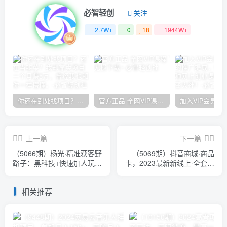
必智轻创
关注
2.7W+
0
18
1944W+
你还在到处找项目？还在当韭菜？我却靠卖项目一个月赚5万，曾经我也和你一样懵懂。
官方正品 全网VIP课程 无损下载~
上一篇
下一篇
（5066期）杨光·精准获客野
（5069期）抖音商城·商品
路子：黑科技+快速加人玩法
卡，2023最新新线上·全套运
个微7天加1000 企微爆加5w
营系列课！
好友
相关推荐