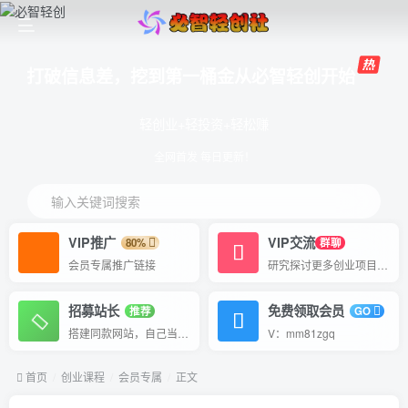
打破信息差，挖到第一桶金从必智轻创开始
轻创业+轻投资+轻松赚
全网首发 每日更新！
输入关键词搜索
VIP推广
VIP交流
80%
群聊
会员专属推广链接
研究探讨更多创业项目路子。
招募站长
免费领取会员
推荐
GO
搭建同款网站，自己当老板
V：mm81zgq
首页
创业课程
会员专属
正文