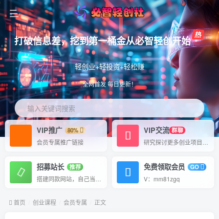
打破信息差，挖到第一桶金从必智轻创开始
轻创业+轻投资+轻松赚
全网首发 每日更新！
输入关键词搜索
VIP推广
VIP交流
80%
群聊
会员专属推广链接
研究探讨更多创业项目路子。
招募站长
免费领取会员
推荐
GO
搭建同款网站，自己当老板
V：mm81zgq
首页
创业课程
会员专属
正文