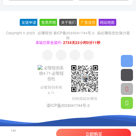
友链申请
-
免责声明
-
关于我们
-
广告合作
-
网站地图
Copyright © 2023 ·
必赚轻创 渝ICP备2024041744号-2
· 由
必赚轻创社
强力驱
动.
本站已安全运行:
2734天22小时0分12秒
必智轻创系统
4.71
扫码加站长微信
渝ICP备2024041744号-2
144
立即购买