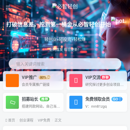
打破信息差，挖到第一桶金从必智轻创开始
轻创业+轻投资+轻松赚
全网首发 每日更新！
输入关键词搜索
VIP推广
VIP交流
80%
群聊
会员专属推广链接
研究探讨更多创业项目路子。
招募站长
免费领取会员
推荐
GO
搭建同款网站，自己当老板
V：mm81zgq
首页
创业课程
VIP免费
正文