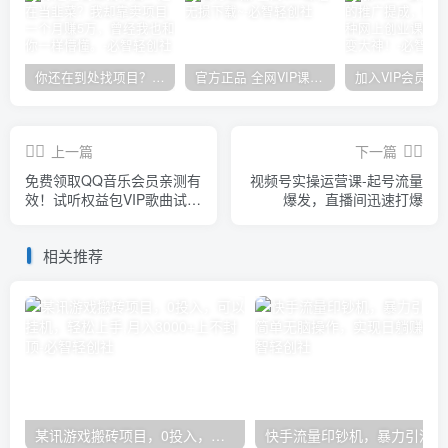
你还在到处找项目？还在当韭菜？我却靠卖项目一个月赚5万，曾经我也和你一样懵懂。
官方正品 全网VIP课程 无损下载~
上一篇
下一篇
免费领取QQ音乐会员亲测有
视频号实操运营课-起号流量
效！试听权益包VIP歌曲试听
爆发，直播间迅速打爆
权益包【截止8月31日】
相关推荐
某讯游戏搬砖项目，0投入，可以挂机，轻松上手,月入3000+上不封顶
快手