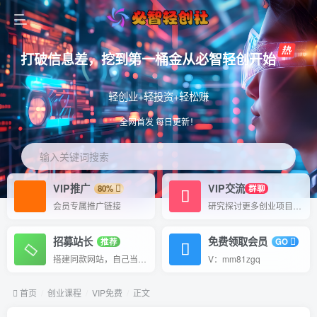
打破信息差，挖到第一桶金从必智轻创开始
轻创业+轻投资+轻松赚
全网首发 每日更新！
输入关键词搜索
VIP推广
VIP交流
80%
群聊
会员专属推广链接
研究探讨更多创业项目路子。
招募站长
免费领取会员
推荐
GO
搭建同款网站，自己当老板
V：mm81zgq
首页
创业课程
VIP免费
正文