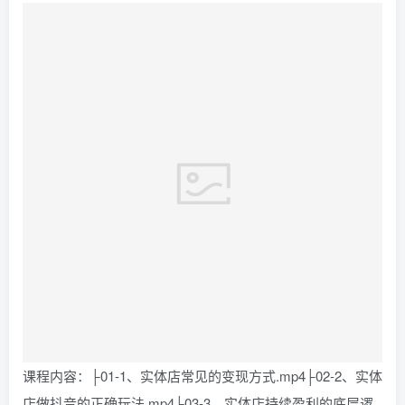
课程内容：├01-1、实体店常见的变现方式.mp4├02-2、实体
店做抖音的正确玩法.mp4├03-3、实体店持续盈利的底层逻