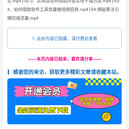
式.mp4├52-3、实体店如何借助抖音实现千城万店.mp4├53-
4、如何借助软件工具批量做视频招商.mp4├54-揭秘算法引
爆同城流量.mp4
此处内容已隐藏，请付费后查看
------本页内容已结束，喜欢请分享------
感谢您的来访，获取更多精彩文章请收藏本站。