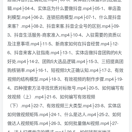
辑.mp4├04-4、实体店为什么要做抖音.mp4├05-1、单店盈
利模型.mp4├06-2、连锁招商模型.mp4├07-1、什么是抖音
来客？.mp4├08-2、抖音来客.抖音企业号的区别.mp4├09-
3、抖音生活服务-商家准入.mp4├10-4、入驻需要的资质以
及注意事项.mp4├11-5、新商家如何在抖音经营.mp4├12-
6、抖音来客入驻指南.mp4├13-1、实体店做抖音团购的6大
好处.mp4├14-2、团购5大选品逻辑.mp4├15-3、三招提高团
购核销率.mp4├16-1、短视频3大正确认知.mp4├17-2、有效
视频的结构模型.mp4├18-3、有效视频的制作步骤.mp4├19-
4、四种搜索方法寻找优质对标账号.mp4├20-5、如何编写有
效视频（上）.mp4├21-6、如何编写有效视频
（下）.mp4├22-7、有效视频三大类型.mp4├23-8、实体店
如何做视频矩阵.mp4├24-1、什么是达人.mp4├25-2、如何
做达人视频矩阵.mp4├26-3、如何批量做AI视频.mp4├27-
4、达人打爆单店的模式.mp4├28-5、如何找到当地达