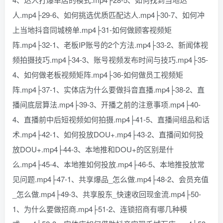
人.mp4├29-6、如何挑选优质匹配达人.mp4├30-7、如何冲
上当地抖音同城榜单.mp4├31-如何做顾客视频矩
阵.mp4├32-1、老板IP账号的2个方法.mp4├33-2、新闻体视
频拍摄技巧.mp4├34-3、账号视频发布时间与技巧.mp4├35-
4、如何做老板视频矩阵.mp4├36-如何做员工视频矩
阵.mp4├37-1、实体店为什么要做抖音直播.mp4├38-2、直
播间底层算法.mp4├39-3、开播之前的注意事项.mp4├40-
4、直播前中后短视频如何拍摄.mp4├41-5、直播间组品和话
术.mp4├42-1、如何投放DOU+.mp4├43-2、直播间如何投
放DOU+.mp4├44-3、本地推和DOU+的区别是什
么.mp4├45-4、本地推如何投放.mp4├46-5、本地推投放常
见问题.mp4├47-1、共享爆品_怎么做.mp4├48-2、会员充值
_怎么做.mp4├49-3、共享股东_快速收回现金流.mp4├50-
1、为什么要做招商.mp4├51-2、连锁招商有哪几种模