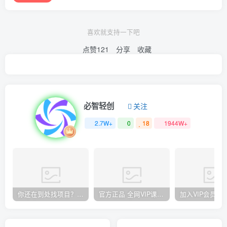
喜欢就支持一下吧
点赞
121
分享
收藏
必智轻创
关注
2.7W+
0
18
1944W+
你还在到处找项目？还在当韭菜？我却靠卖项目一个月赚5万，曾经我也和你一样懵懂。
官方正品 全网VIP课程 无损下载~