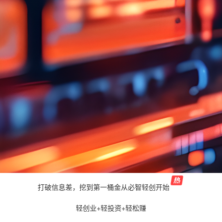
打破信息差，挖到第一桶金从必智轻创开始
轻创业+轻投资+轻松赚