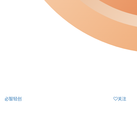
必智轻创
关注