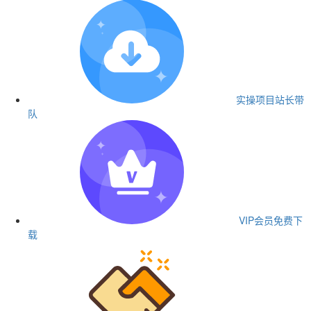
实操项目
站长带
队
VIP会员
免费下
载