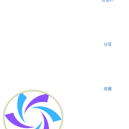
分享
收藏