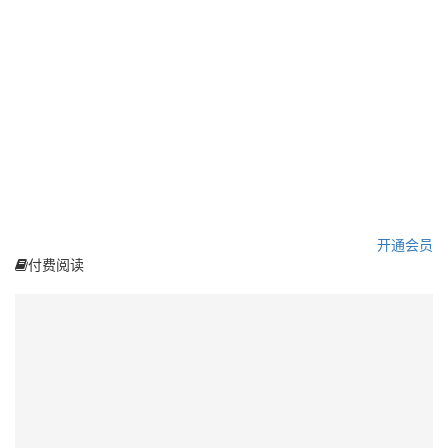
开通会员
付费阅读