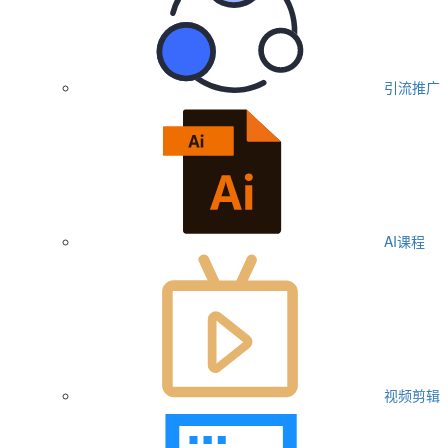
引流推广
AI课程
视频剪辑