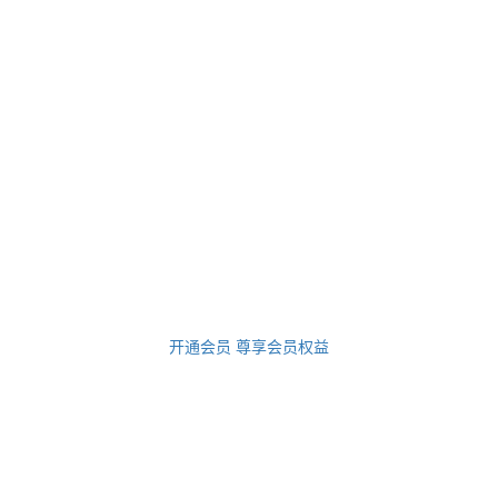
开通会员 尊享会员权益