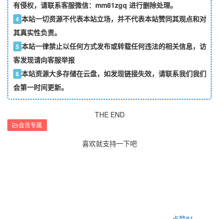
有侵权，请联系客服微信：mm81zgq 进行删除处理。
本站一切资源不代表本站立场，并不代表本站赞同其观点和对
4
其真实性负责。
本站一律禁止以任何方式发布或转载任何违法的相关信息，访
5
客发现请向客服举报
本站资源大多存储在云盘，如发现链接失效，请联系我们我们
6
会第一时间更新。
THE END
会员专属
喜欢就支持一下吧
点赞
81