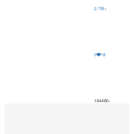
2.7W+
0
18
1944W+