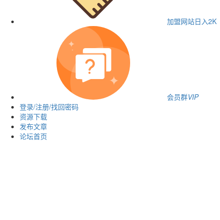
加盟网站
日入2K
会员群
VIP
登录/注册/找回密码
资源下载
发布文章
论坛首页