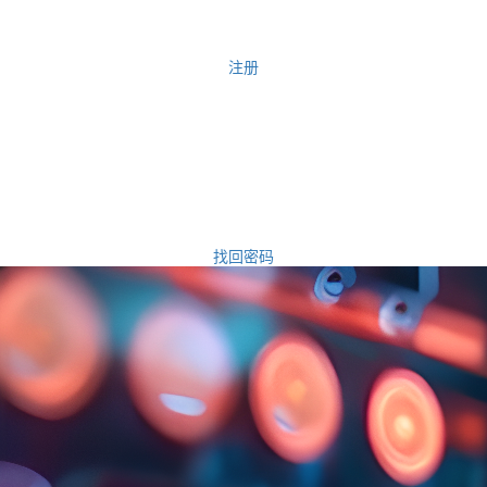
注册
找回密码