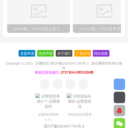
（9448期）2024网易云音乐人挂机项目，单机日入150+，无脑月入5000+
友链申请
-
免责声明
-
关于我们
-
广告合作
-
网站地图
Copyright © 2023 ·
必赚轻创 渝ICP备2024041744号-2
· 由
必赚轻创社
强力驱
动.
本站已安全运行:
2737天4小时33分7秒
必智轻创系统
扫码加站长微信
4.71
渝ICP备2024041744号-2