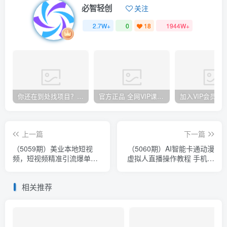
必智轻创
关注
2.7W+
0
18
1944W+
你还在到处找项目？还在当韭菜？我却靠卖项目一个月赚5万，曾经我也和你一样懵懂。
官方正品 全网VIP课程 无损下载~
上一篇
下一篇
（5059期）美业本地短视
（5060期）AI智能卡通动漫
频，短视频精准引流爆单，
虚拟人直播操作教程 手机软
线上精准引流，美业不愁客
件不用电脑不用绿幕（教程
流
+软件）
相关推荐