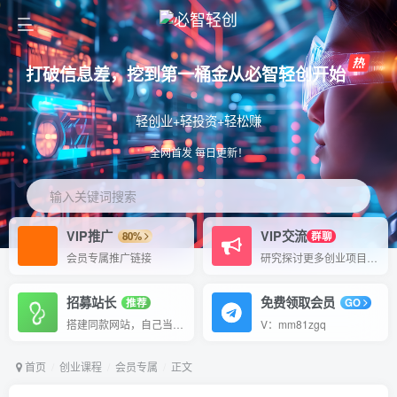
打破信息差，挖到第一桶金从必智轻创开始
轻创业+轻投资+轻松赚
全网首发 每日更新！
输入关键词搜索
VIP推广
VIP交流
80%
群聊
会员专属推广链接
研究探讨更多创业项目路子。
招募站长
免费领取会员
推荐
GO
搭建同款网站，自己当老板
V：mm81zgq
首页
创业课程
会员专属
正文