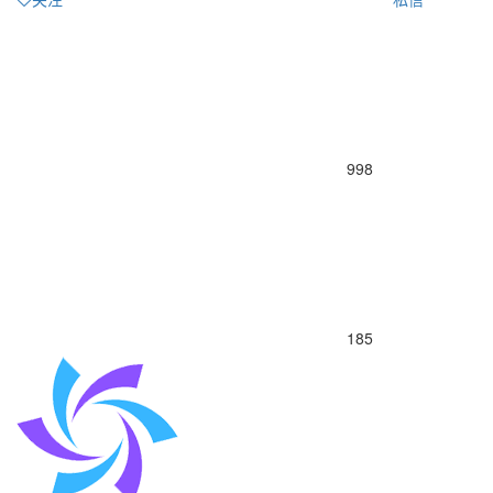
998
185