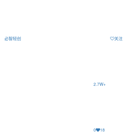
必智轻创
关注
2.7W+
0
18