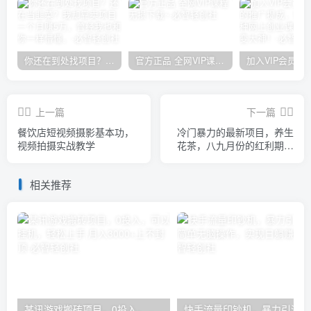
你还在到处找项目？还在当韭菜？我却靠卖项目一个月赚5万，曾经我也和你一样懵懂。
官方正品 全网VIP课程 无损下载~
上一篇
下一篇
餐饮店短视频摄影基本功，
冷门暴力的最新项目，养生
视频拍摄实战教学
花茶，八九月份的红利期马
上到来，两个月10w不是梦
相关推荐
某讯游戏搬砖项目，0投入，可以挂机，轻松上手,月入3000+上不封顶
快手