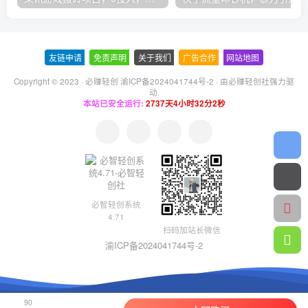
友链申请
-
免责声明
-
关于我们
-
广告合作
-
网站地图
Copyright © 2023 ·
必赚轻创 渝ICP备2024041744号-2
· 由
必赚轻创社
强力驱
动.
本站已安全运行:
2737天4小时32分3秒
必智轻创系统
4.71
扫码加站长微信
渝ICP备2024041744号-2
90