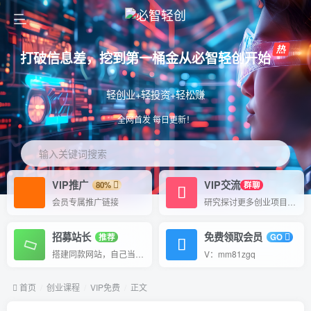
打破信息差，挖到第一桶金从必智轻创开始
轻创业+轻投资+轻松赚
全网首发 每日更新！
输入关键词搜索
VIP推广
VIP交流
80%
群聊
会员专属推广链接
研究探讨更多创业项目路子。
招募站长
免费领取会员
推荐
GO
搭建同款网站，自己当老板
V：mm81zgq
首页
创业课程
VIP免费
正文