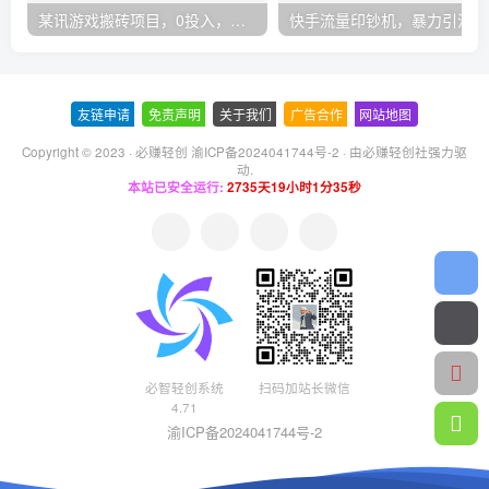
某讯游戏搬砖项目，0投入，可以挂机，轻松上手,月入3000+上不封顶
快手
友链申请
-
免责声明
-
关于我们
-
广告合作
-
网站地图
Copyright © 2023 ·
必赚轻创 渝ICP备2024041744号-2
· 由
必赚轻创社
强力驱
动.
本站已安全运行:
2735天19小时1分36秒
必智轻创系统
扫码加站长微信
4.71
渝ICP备2024041744号-2