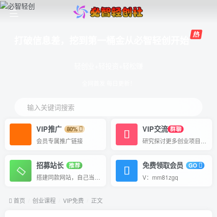
打破信息差，挖到第一桶金从必智轻创开始
轻创业+轻投资+轻松赚
全网首发 每日更新！
输入关键词搜索
VIP推广
VIP交流
80%
群聊
会员专属推广链接
研究探讨更多创业项目路子。
招募站长
免费领取会员
推荐
GO
搭建同款网站，自己当老板
V：mm81zgq
首页
创业课程
VIP免费
正文