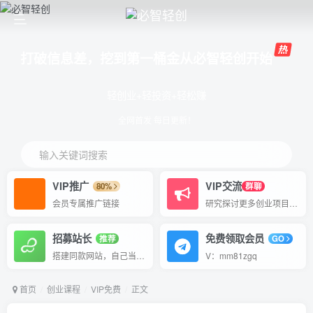
打破信息差，挖到第一桶金从必智轻创开始
轻创业+轻投资+轻松赚
全网首发 每日更新！
输入关键词搜索
VIP推广
VIP交流
80%
群聊
会员专属推广链接
研究探讨更多创业项目路子。
招募站长
免费领取会员
推荐
GO
搭建同款网站，自己当老板
V：mm81zgq
首页
创业课程
VIP免费
正文