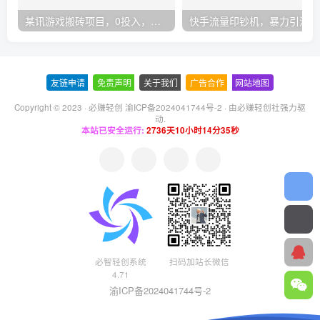
某讯游戏搬砖项目，0投入，可以挂机，轻松上手,月入3000+上不封顶
快手
友链申请
-
免责声明
-
关于我们
-
广告合作
-
网站地图
Copyright © 2023 ·
必赚轻创 渝ICP备2024041744号-2
· 由
必赚轻创社
强力驱
动.
本站已安全运行:
2736天10小时14分36秒
必智轻创系统
扫码加站长微信
4.71
渝ICP备2024041744号-2