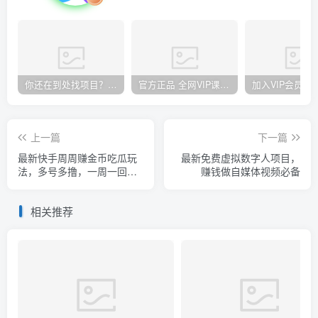
你还在到处找项目？还在当韭菜？我却靠卖项目一个月赚5万，曾经我也和你一样懵懂。
官方正品 全网VIP课程 无损下载~
上一篇
下一篇
最新快手周周赚金币吃瓜玩
最新免费虚拟数字人项目，
法，多号多撸，一周一回单
赚钱做自媒体视频必备
号一天15+
相关推荐