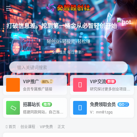
打破信息差，挖到第一桶金从必智轻创开始
轻创业+轻投资+轻松赚
全网首发 每日更新！
输入关键词搜索
VIP推广
VIP交流
80%
群聊
会员专属推广链接
研究探讨更多创业项目路子。
招募站长
免费领取会员
推荐
GO
搭建同款网站，自己当老板
V：mm81zgq
首页
创业课程
VIP免费
正文