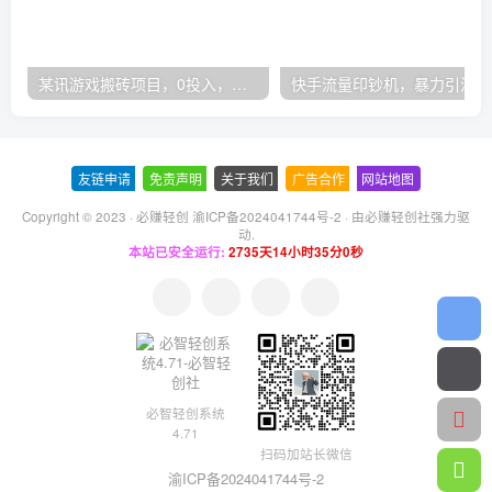
某讯游戏搬砖项目，0投入，可以挂机，轻松上手,月入3000+上不封顶
快手
友链申请
-
免责声明
-
关于我们
-
广告合作
-
网站地图
Copyright © 2023 ·
必赚轻创 渝ICP备2024041744号-2
· 由
必赚轻创社
强力驱
动.
本站已安全运行:
2735天14小时35分1秒
必智轻创系统
4.71
扫码加站长微信
渝ICP备2024041744号-2