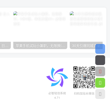
得物搬砖（高奢）落地项目 日入5000+
苹果手机试玩小兼职，无限换ID，0本0撸，单机日撸30+
必智轻创系统
扫码加站长微信
4.71