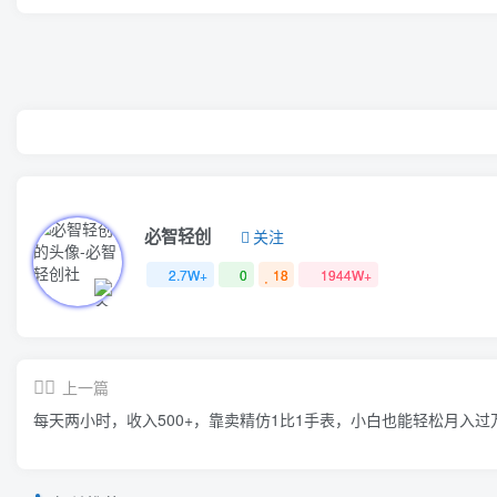
必智轻创
关注
2.7W+
0
18
1944W+
上一篇
每天两小时，收入500+，靠卖精仿1比1手表，小白也能轻松月入