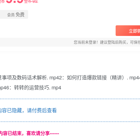
99
金币
金币
免费
会员
立即
您当前未登录！建议登陆后购买，可保
事项及数码话术解析. mp42：如何打造爆款链接（精讲）. mp
p46：转转的运营技巧. mp4
容已隐藏，请付费后查看
本页内容已结束，喜欢请分享------