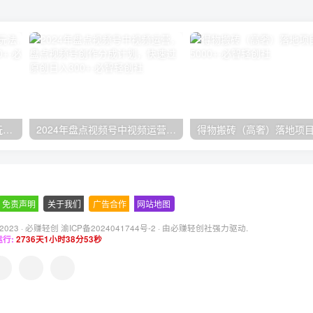
快手流量印钞机，暴力引流玩法,简单无脑操作，实现日躺赚300+
2024年盘点视频号中视频运营，盘点视频号创作分成计划，快速过原创日入300+
免责声明
-
关于我们
-
广告合作
-
网站地图
 2023 ·
必赚轻创 渝ICP备2024041744号-2
· 由
必赚轻创社
强力驱动.
行:
2736天1小时38分54秒