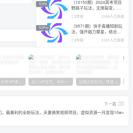
（10150期）2024高考项目
TOP9
野路子玩法，无限裂变，最
高一天1W＋！
2年前
2164人已阅读
（9571期）快手直播短剧玩
TOP10
法，强开磁力聚星，结合多
种变现方式日入600+
2年前
2101人已阅读
官方正品 全网VIP课程 无损下载~
加入VIP会员，享80%的推广提成，免费学习多种网上创业课程，菜鸟秒变大神！
加盟必智轻创，搭建同款知识付费资源网站，实现长期稳定被动收入~
下一篇
门，最暴利的全新玩法，夫妻搞笑视频项目，虚拟资源一月变现10w+