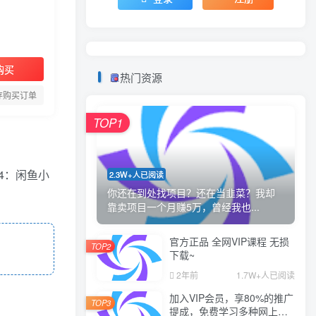
购买
热门资源
存购买订单
TOP1
44：闲鱼小
2.3W+人已阅读
你还在到处找项目？还在当韭菜？我却
靠卖项目一个月赚5万，曾经我也...
官方正品 全网VIP课程 无损
TOP2
下载~
2年前
1.7W+人已阅读
加入VIP会员，享80%的推广
TOP3
提成，免费学习多种网上创