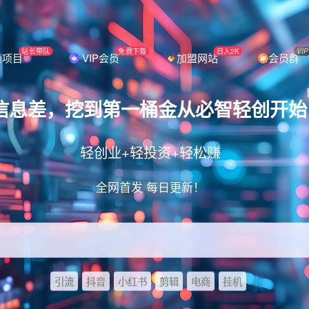
站长带队
免费下载
日入2K
VIP
操项目
VIP会员
加盟网站
会员群
信息差，挖到第一桶金从必智轻创开始
轻创业+轻投资+轻松赚
全网首发 每日更新！
引流
抖音
小红书
剪辑
电商
挂机