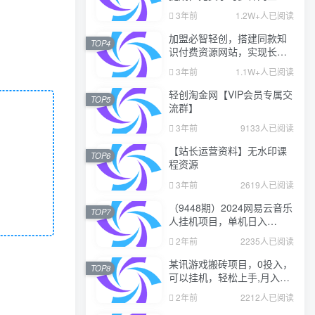
业课程，菜鸟秒变大神！
3年前
1.2W+人已阅读
加盟必智轻创，搭建同款知
TOP4
识付费资源网站，实现长期
稳定被动收入~
3年前
1.1W+人已阅读
轻创淘金网【VIP会员专属交
TOP5
流群】
3年前
9133人已阅读
【站长运营资料】无水印课
TOP6
程资源
3年前
2619人已阅读
（9448期）2024网易云音乐
TOP7
人挂机项目，单机日入
150+，无脑月入5000+
2年前
2235人已阅读
某讯游戏搬砖项目，0投入，
TOP8
可以挂机，轻松上手,月入
3000+上不封顶
2年前
2212人已阅读