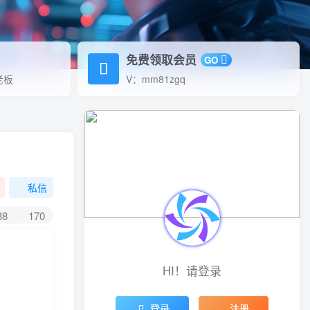
免费领取会员
GO
老板
V：mm81zgq
私信
38
170
HI！请登录
登录
注册