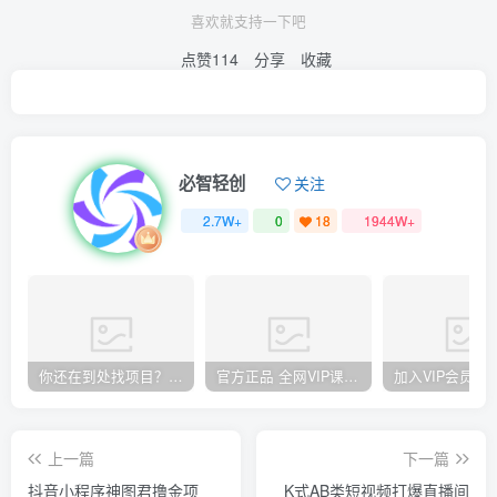
喜欢就支持一下吧
点赞
114
分享
收藏
必智轻创
关注
2.7W+
0
18
1944W+
你还在到处找项目？还在当韭菜？我却靠卖项目一个月赚5万，曾经我也和你一样懵懂。
官方正品 全网VIP课程 无损下载~
上一篇
下一篇
抖音小程序神图君撸金项
K式AB类短视频打爆直播间