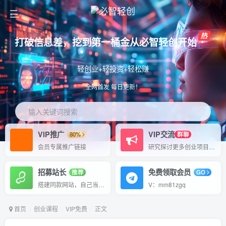
打破信息差，挖到第一桶金从必智轻创开始
轻创业+轻投资+轻松赚
全网首发 每日更新！
输入关键词搜索
VIP推广
VIP交流
80%
群聊
会员专属推广链接
研究探讨更多创业项目路子。
招募站长
免费领取会员
推荐
GO
搭建同款网站，自己当老板
V：mm81zgq
首页
创业课程
VIP免费
正文