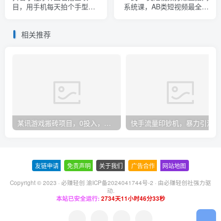
目，用手机每天拍个手型挂
系统课，AB类短视频最全讲
载一下小程序就能赚钱
解！
相关推荐
某讯游戏搬砖项目，0投入，可以挂机，轻松上手,月入3000+上不封顶
快手
友链申请
-
免责声明
-
关于我们
-
广告合作
-
网站地图
Copyright © 2023 ·
必赚轻创 渝ICP备2024041744号-2
· 由
必赚轻创社
强力驱
动.
本站已安全运行:
2734天11小时46分34秒