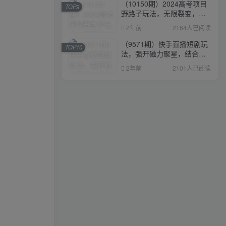
（10150期）2024高考项目
TOP9
野路子玩法，无限裂变，最
高一天1W＋！
2年前
2164人已阅读
（9571期）快手直播短剧玩
TOP10
法，强开磁力聚星，结合多
种变现方式日入600+
2年前
2101人已阅读