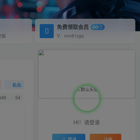
免费领取会员
GO
老板
V：mm81zgq
私信
449
54
HI！请登录
登录
注册