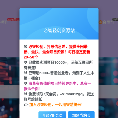
站长带队
免费下载
日入2K
VIP
操项目
VIP会员
加盟网站
会员群
必智轻创资源站
信息差，挖到第一桶金从必智轻创开始
🎯
必智轻创，打破信息差，提供全网最
新、最快、最全项目资源！每日稳定更新
轻创业+轻投资+轻松赚
20~50个
🔰 已收录实测项目10000+，涵盖互联网所
有赛道!
全网首发 每日更新！
🔰 已帮助5000+普通创业者，淘到了人生中
第一桶金！
🔰
海量有价值的项目持续更新中，总有一
款适合你!
🔰 免费领取7天会员，+v:mm81zgq，发送
账号给站长
👉
加入必智轻创，一起用智慧搞米！
引流
抖音
小红书
剪辑
电商
挂机
开通VIP会员
加盟当站长