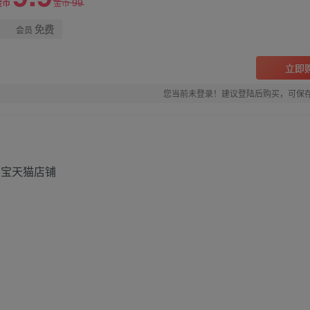
99
金币
金币
免费
会员
立即
您当前未登录！建议登陆后购买，可保
淘宝天猫店铺