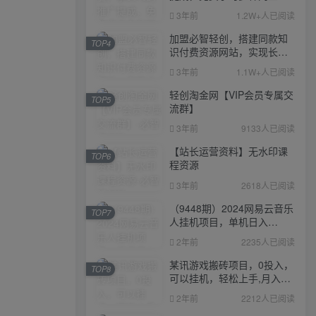
业课程，菜鸟秒变大神！
3年前
1.2W+人已阅读
加盟必智轻创，搭建同款知
TOP4
识付费资源网站，实现长期
稳定被动收入~
3年前
1.1W+人已阅读
轻创淘金网【VIP会员专属交
TOP5
流群】
3年前
9133人已阅读
【站长运营资料】无水印课
TOP6
程资源
3年前
2618人已阅读
（9448期）2024网易云音乐
TOP7
人挂机项目，单机日入
150+，无脑月入5000+
2年前
2235人已阅读
某讯游戏搬砖项目，0投入，
TOP8
可以挂机，轻松上手,月入
3000+上不封顶
2年前
2212人已阅读