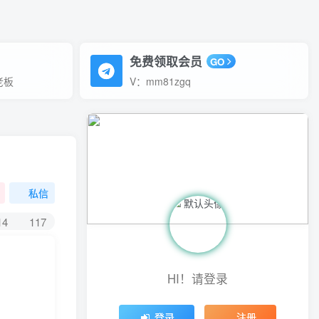
免费领取会员
GO
老板
V：mm81zgq
私信
14
117
HI！请登录
登录
注册