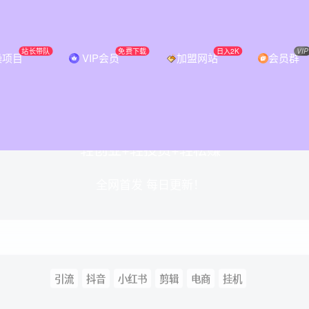
站长带队
免费下载
日入2K
VIP
操项目
VIP会员
加盟网站
会员群
破信息差，挖到第一桶金从必智轻创开
轻创业+轻投资+轻松赚
全网首发 每日更新！
引流
抖音
小红书
剪辑
电商
挂机