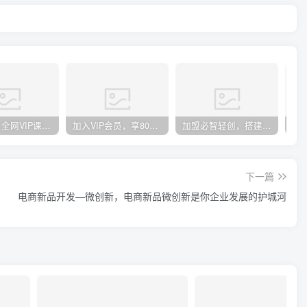
官方正品 全网VIP课程 无损下载~
加入VIP会员，享80%的推广提成，免费学习多种网上创业课程，菜鸟秒变大神！
加盟必智轻创，搭建同款知识付费资源网站，实现长期稳定被动收入~
下一篇
电商新品开发—微创新，电商新品微创新是你企业发展的护城河