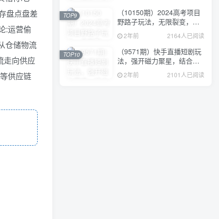
（10150期）2024高考项目
库存盘点盘差
TOP9
野路子玩法，无限裂变，最
论:运营偷
高一天1W＋！
2年前
2164人已阅读
:从仓储物流
（9571期）快手直播短剧玩
TOP10
物流走向供应
法，强开磁力聚星，结合多
种变现方式日入600+
2年前
2101人已阅读
康等供应链