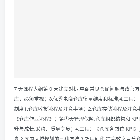
7 天课程大纲第 0 天建立对标:电商常见仓储问题与改善方
库，必须重视；3.优秀电商仓库衡量维度和标准;4.工具：《
制度1.仓库收货流程及注意事项；2.仓库存储流程及注意
《仓库作业流程》；第③天管理保障:仓库组织结构和 KPI 
升与成长:采购、质量专员；4.工具：《仓库各岗位 KPI
素;2.库内区域规划的三种方法;3.巧用硬件,提高效率;4.