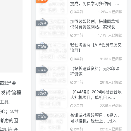
提成，免费学习多种网上创
业课程，菜鸟秒变大神！
3年前
1.2W+人已阅读
加盟必智轻创，搭建同款知
TOP4
识付费资源网站，实现长期
稳定被动收入~
3年前
1.1W+人已阅读
轻创淘金网【VIP会员专属交
TOP5
流群】
3年前
9133人已阅读
【站长运营资料】无水印课
TOP6
程资源
3年前
2618人已阅读
仓库就是金
（9448期）2024网易云音乐
-发货”流程
TOP7
人挂机项目，单机日入
.工具：
150+，无脑月入5000+
2年前
2235人已阅读
心；3.晋
某讯游戏搬砖项目，0投入，
TOP8
库考虑的因
可以挂机，轻松上手,月入
3000+上不封顶
2年前
2212人已阅读
实相符:仓