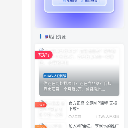
热门资源
TOP1
2.3W+人已阅读
你还在到处找项目？还在当韭菜？我却
靠卖项目一个月赚5万，曾经我也...
官方正品 全网VIP课程 无损
TOP2
下载~
2年前
1.7W+人已阅读
加入VIP会员，享80%的推广
TOP3