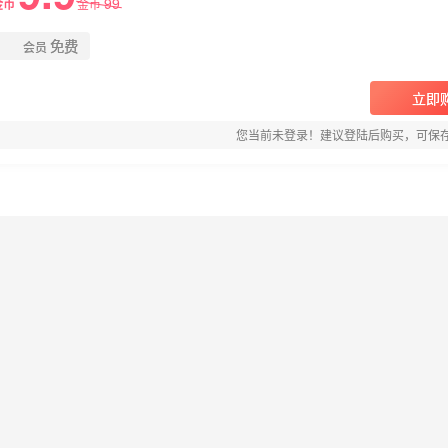
99
金币
金币
免费
会员
立即
您当前未登录！建议登陆后购买，可保