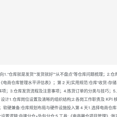
向1.“仓库就是发货”“发货就好”“从不盘点”等仓库问题梳理；2.
电商仓库管理水平评估表》；第 2 天|实用规范:仓库“收货-存储
事项；3.仓库发货流程及注意事项；4.拣货订单的分类与技巧；5
设计1.仓库岗位设置及清晰的组织结构;2.各岗工作职责及 KPI 核
》；软硬兼备:仓库规划布局与硬件设施投入第 4 天1.选择电商仓
分仓设置逻辑:自建分仓+外包分仓;5.工具:《电商搬仓项目管理》;账