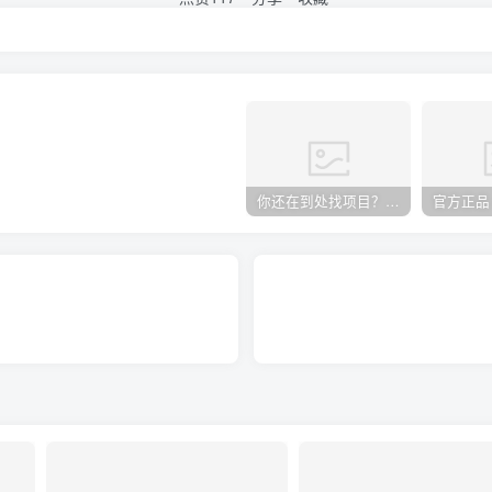
你还在到处找项目？还在当韭菜？我却靠卖项目一个月赚5万，曾经我也和你一样懵懂。