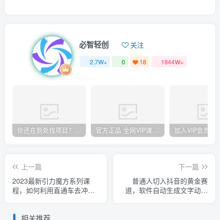
必智轻创
关注
2.7W+
0
18
1944W+
你还在到处找项目？还在当韭菜？我却靠卖项目一个月赚5万，曾经我也和你一样懵懂。
官方正品 全网VIP课程 无损下载~
上一篇
下一篇
2023最新引力魔方系列课
普通人切入抖音的黄金赛
程，如何利用直通车去冲销
道，软件自动生成文字动画
量
视频，3天15个作品涨粉
5000
相关推荐