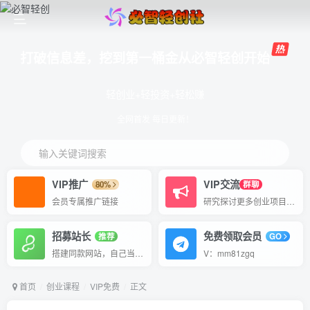
打破信息差，挖到第一桶金从必智轻创开始
轻创业+轻投资+轻松赚
全网首发 每日更新！
输入关键词搜索
VIP推广
VIP交流
80%
群聊
会员专属推广链接
研究探讨更多创业项目路子。
招募站长
免费领取会员
推荐
GO
搭建同款网站，自己当老板
V：mm81zgq
首页
创业课程
VIP免费
正文