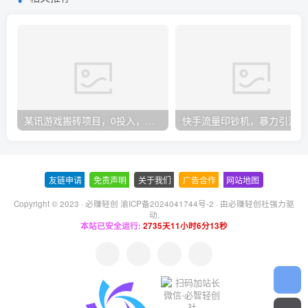
某讯游戏搬砖项目，0投入，可以挂机，轻松上手,月入3000+上不封顶
快手
友链申请
-
免责声明
-
关于我们
-
广告合作
-
网站地图
Copyright © 2023 ·
必赚轻创 渝ICP备2024041744号-2
· 由
必赚轻创社
强力驱
动.
本站已安全运行:
2735天11小时6分14秒