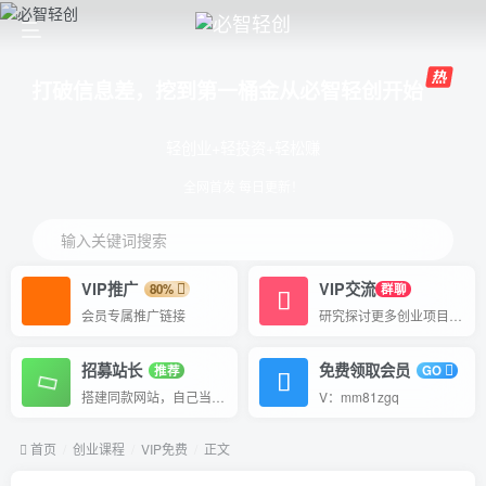
打破信息差，挖到第一桶金从必智轻创开始
轻创业+轻投资+轻松赚
全网首发 每日更新！
输入关键词搜索
VIP推广
VIP交流
80%
群聊
会员专属推广链接
研究探讨更多创业项目路子。
招募站长
免费领取会员
推荐
GO
搭建同款网站，自己当老板
V：mm81zgq
首页
创业课程
VIP免费
正文