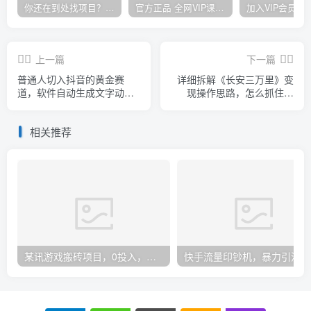
你还在到处找项目？还在当韭菜？我却靠卖项目一个月赚5万，曾经我也和你一样懵懂。
官方正品 全网VIP课程 无损下载~
上一篇
下一篇
普通人切入抖音的黄金赛
详细拆解《长安三万里》变
道，软件自动生成文字动画
现操作思路，怎么抓住热
视频，3天15个作品涨粉
点，怎么利用热度实现暴
5000
利…
相关推荐
某讯游戏搬砖项目，0投入，可以挂机，轻松上手,月入3000+上不封顶
快手