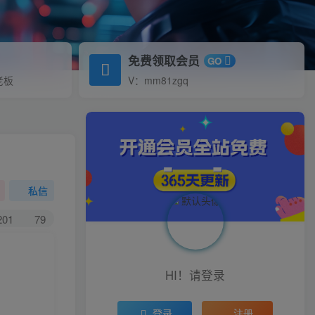
免费领取会员
GO
老板
V：mm81zgq
私信
201
79
HI！请登录
登录
注册