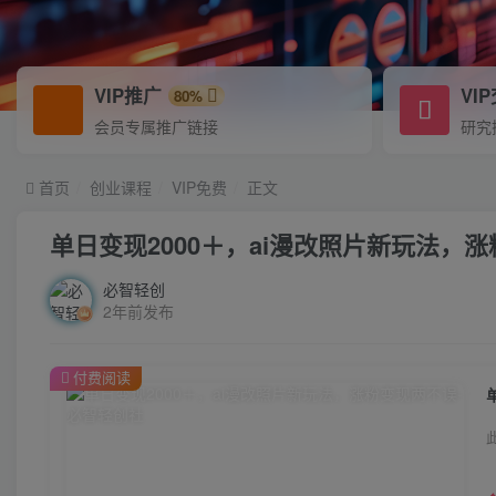
VIP推广
VI
80%
会员专属推广链接
研究
首页
创业课程
VIP免费
正文
单日变现2000＋，ai漫改照片新玩法，
必智轻创
2年前发布
付费阅读