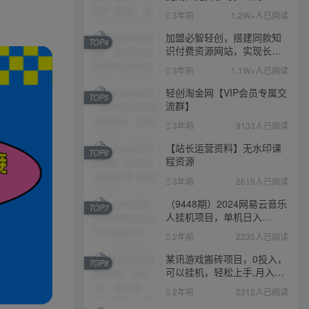
业课程，菜鸟秒变大神！
3年前
1.2W+人已阅读
加盟必智轻创，搭建同款知
TOP4
识付费资源网站，实现长期
稳定被动收入~
3年前
1.1W+人已阅读
轻创淘金网【VIP会员专属交
TOP5
流群】
3年前
9133人已阅读
【站长运营资料】无水印课
TOP6
程资源
3年前
2619人已阅读
（9448期）2024网易云音乐
TOP7
人挂机项目，单机日入
150+，无脑月入5000+
2年前
2235人已阅读
某讯游戏搬砖项目，0投入，
TOP8
可以挂机，轻松上手,月入
3000+上不封顶
2年前
2212人已阅读