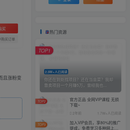
购买
热门资源
存购买订单
TOP1
2.3W+人已阅读
而且涨粉变
你还在到处找项目？还在当韭菜？我却
靠卖项目一个月赚5万，曾经我也...
官方正品 全网VIP课程 无损
TOP2
下载~
2年前
1.7W+人已阅读
加入VIP会员，享80%的推广
TOP3
提成，免费学习多种网上创