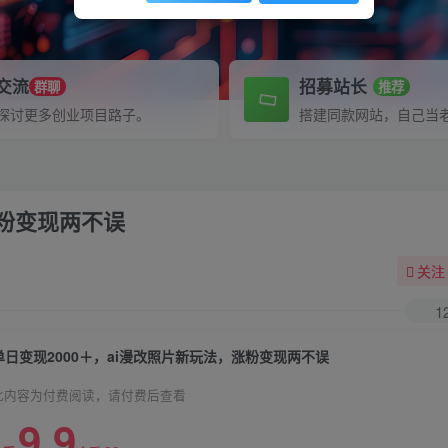
P交流
招募站长
群聊
推荐
探讨更多创业项目路子。
搭建同款网站，自己当
涨粉变现两不误
关注
1
单日变现2000＋，ai漫改照片新玩法，涨粉变现两不误
此内容为付费阅读，请付费后查看
9.9