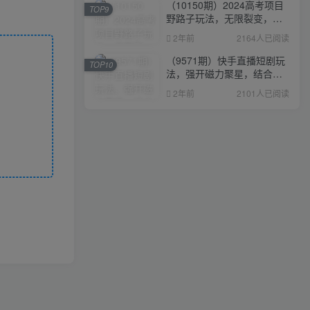
（10150期）2024高考项目
TOP9
野路子玩法，无限裂变，最
高一天1W＋！
2年前
2164人已阅读
（9571期）快手直播短剧玩
TOP10
法，强开磁力聚星，结合多
种变现方式日入600+
2年前
2101人已阅读