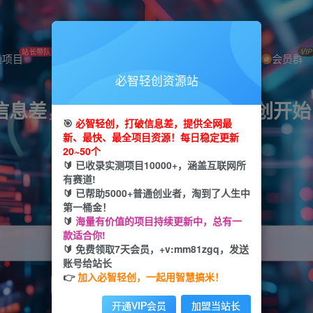
站长带队
免费下载
日入2K
VIP
操项目
VIP会员
加盟网站
会员群
必智轻创资源站
信息差，挖到第一桶金从必智轻创开始
🎯
必智轻创，打破信息差，提供全网最
新、最快、最全项目资源！每日稳定更新
轻创业+轻投资+轻松赚
20~50个
🔰 已收录实测项目10000+，涵盖互联网所
有赛道!
全网首发 每日更新！
🔰 已帮助5000+普通创业者，淘到了人生中
第一桶金！
🔰
海量有价值的项目持续更新中，总有一
款适合你!
🔰 免费领取7天会员，+v:mm81zgq，发送
账号给站长
👉
加入必智轻创，一起用智慧搞米！
引流
抖音
小红书
剪辑
电商
挂机
开通VIP会员
加盟当站长