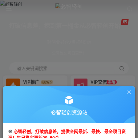
打破信息差，挖到第一桶金从必智轻创开始
轻创业+轻投资+轻松赚
全网首发 每日更新！
输入关键词搜索
VIP推广
VIP交流
80%
群聊
会员专属推广链接
研究探讨更多创业项目路子。
招募站长
免费领取会员
推荐
GO
必智轻创资源站
搭建同款网站，自己当老板
V：mm81zgq
首页
创业课程
VIP免费
正文
🎯
必智轻创，打破信息差，提供全网最新、最快、最全项目资
源！每日稳定更新20~50个