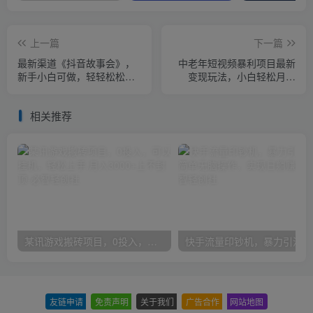
上一篇
下一篇
最新渠道《抖音故事会》，
中老年短视频暴利项目最新
新手小白可做，轻轻松松日
变现玩法，小白轻松月入
入三位数
1w+
相关推荐
某讯游戏搬砖项目，0投入，可以挂机，轻松上手,月入3000+上不封顶
快手
友链申请
-
免责声明
-
关于我们
-
广告合作
-
网站地图