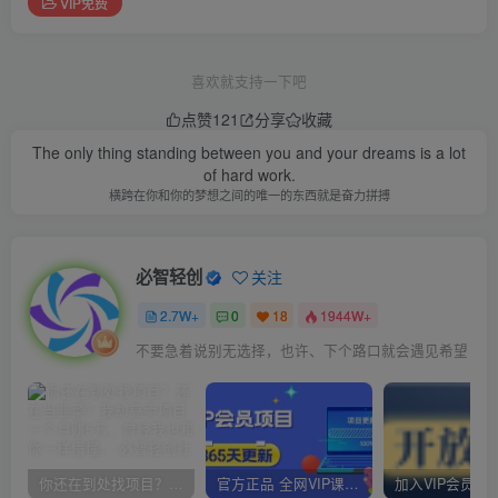
VIP免费
喜欢就支持一下吧
点赞
121
分享
收藏
The only thing standing between you and your dreams is a lot
of hard work.
横跨在你和你的梦想之间的唯一的东西就是奋力拼搏
必智轻创
关注
2.7W+
0
18
1944W+
不要急着说别无选择，也许、下个路口就会遇见希望
你还在到处找项目？还在当韭菜？我却靠卖项目一个月赚5万，曾经我也和你一样懵懂。
官方正品 全网VIP课程 无损下载~