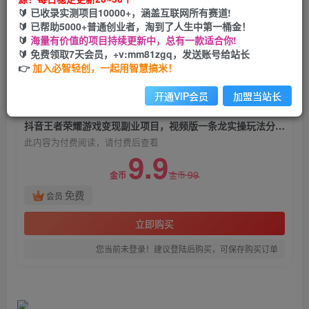
抖音王者荣耀游戏变现副业项目，视频版一条龙实
🔰 已收录实测项目10000+，涵盖互联网所有赛道!
操玩法分享给你
🔰 已帮助5000+普通创业者，淘到了人生中第一桶金！
🔰
海量有价值的项目持续更新中，总有一款适合你!
必智轻创
🔰 免费领取7天会员，+v:mm81zgq，发送账号给站长
关注
私信
2年前发布
👉
加入必智轻创，一起用智慧搞米！
1547
121
开通VIP会员
加盟当站长
付费阅读
抖音王者荣耀游戏变现副业项目，视频版一条龙实操玩法分享给你
此内容为付费阅读，请付费后查看
9.9
99
金币
金币
免费
会员
立即购买
您当前未登录！建议登陆后购买，可保存购买订单