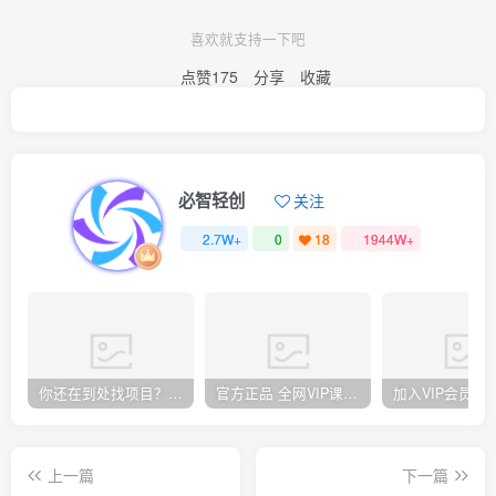
喜欢就支持一下吧
点赞
175
分享
收藏
必智轻创
关注
2.7W+
0
18
1944W+
你还在到处找项目？还在当韭菜？我却靠卖项目一个月赚5万，曾经我也和你一样懵懂。
官方正品 全网VIP课程 无损下载~
上一篇
下一篇