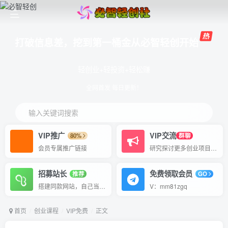
打破信息差，挖到第一桶金从必智轻创开始
轻创业+轻投资+轻松赚
全网首发 每日更新！
输入关键词搜索
VIP推广
VIP交流
80%
群聊
会员专属推广链接
研究探讨更多创业项目路子。
招募站长
免费领取会员
推荐
GO
搭建同款网站，自己当老板
V：mm81zgq
首页
创业课程
VIP免费
正文