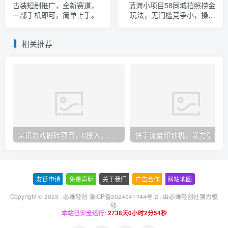
古装短剧推广，全新赛道，
蓝海小项目58同城拍照捞金
一部手机即可，简单上手。
玩法，无门槛竞争小，操作
简单，小白努力干日入
500+！
相关推荐
某讯游戏搬砖项目，0投入，可以挂机，轻松上手,月入3000+上不封顶
快手
友链申请
-
免责声明
-
关于我们
-
广告合作
-
网站地图
Copyright © 2023 ·
必赚轻创 渝ICP备2024041744号-2
· 由
必赚轻创社
强力驱
动.
本站已安全运行:
2738天0小时2分54秒