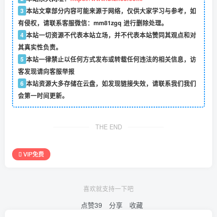
3
本站文章部分内容可能来源于网络，仅供大家学习与参考，如
有侵权，请联系客服微信：mm81zgq 进行删除处理。
4
本站一切资源不代表本站立场，并不代表本站赞同其观点和对
其真实性负责。
5
本站一律禁止以任何方式发布或转载任何违法的相关信息，访
客发现请向客服举报
6
本站资源大多存储在云盘，如发现链接失效，请联系我们我们
会第一时间更新。
THE END
VIP免费
喜欢就支持一下吧
点赞
39
分享
收藏