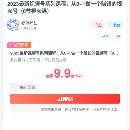
2023最新视频号系列课程，从0~1做一个赚钱的视
频号（8节视频课）
必智轻创
关注
私信
2年前发布
934
39
付费阅读
2023最新视频号系列课程，从0~1做一个赚钱的视频号（8节视频课）
此内容为付费阅读，请付费后查看
9.9
99
金币
金币
免费
会员
立即购买
您当前未登录！建议登陆后购买，可保存购买订单