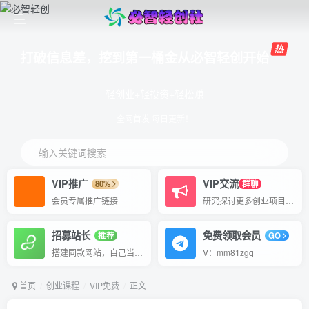
打破信息差，挖到第一桶金从必智轻创开始
轻创业+轻投资+轻松赚
全网首发 每日更新！
输入关键词搜索
VIP推广
VIP交流
80%
群聊
会员专属推广链接
研究探讨更多创业项目路子。
招募站长
免费领取会员
推荐
GO
搭建同款网站，自己当老板
V：mm81zgq
首页
创业课程
VIP免费
正文