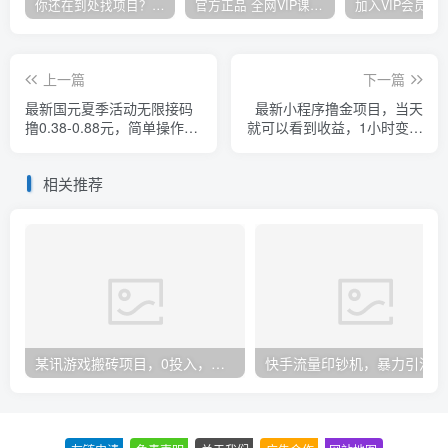
你还在到处找项目？还在当韭菜？我却靠卖项目一个月赚5万，曾经我也和你一样懵懂。
官方正品 全网VIP课程 无损下载~
上一篇
下一篇
最新国元夏季活动无限接码
最新小程序撸金项目，当天
撸0.38-0.88元，简单操作红
就可以看到收益，1小时变现
包秒到【详细教程】
300+
相关推荐
某讯游戏搬砖项目，0投入，可以挂机，轻松上手,月入3000+上不封顶
快手