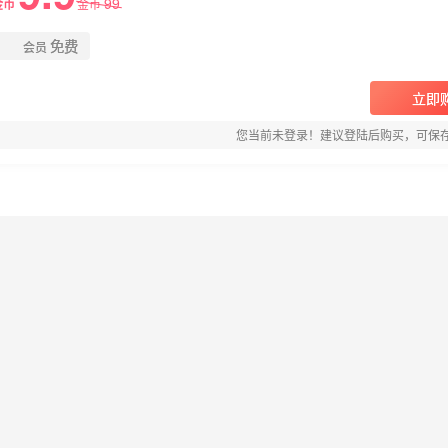
99
金币
金币
免费
会员
立即
您当前未登录！建议登陆后购买，可保