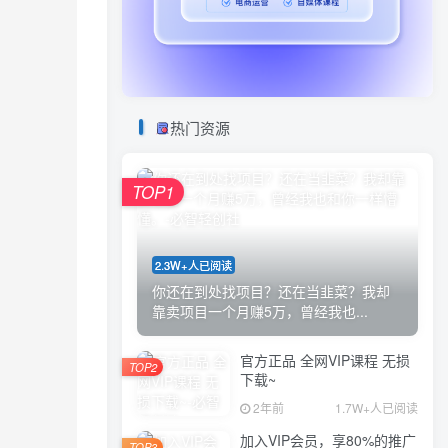
热门资源
TOP1
2.3W+人已阅读
你还在到处找项目？还在当韭菜？我却
靠卖项目一个月赚5万，曾经我也...
官方正品 全网VIP课程 无损
TOP2
下载~
2年前
1.7W+人已阅读
加入VIP会员，享80%的推广
TOP3