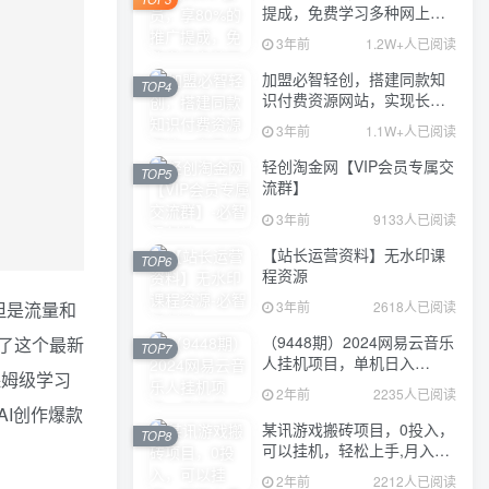
提成，免费学习多种网上创
业课程，菜鸟秒变大神！
3年前
1.2W+人已阅读
加盟必智轻创，搭建同款知
TOP4
识付费资源网站，实现长期
稳定被动收入~
3年前
1.1W+人已阅读
轻创淘金网【VIP会员专属交
TOP5
流群】
3年前
9133人已阅读
【站长运营资料】无水印课
TOP6
程资源
3年前
2618人已阅读
但是流量和
（9448期）2024网易云音乐
了这个最新
TOP7
人挂机项目，单机日入
保姆级学习
150+，无脑月入5000+
2年前
2235人已阅读
I创作爆款
某讯游戏搬砖项目，0投入，
TOP8
可以挂机，轻松上手,月入
3000+上不封顶
2年前
2212人已阅读