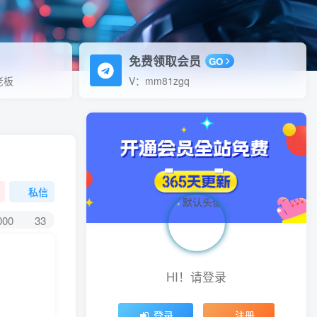
免费领取会员
GO
老板
V：mm81zgq
私信
000
33
HI！请登录
登录
注册