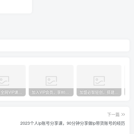
官方正品 全网VIP课程 无损下载~
加入VIP会员，享80%的推广提成，免费学习多种网上创业课程，菜鸟秒变大神！
加盟必智轻创，搭建同款知识付费资源网站，实现长期稳定被动收入~
下一篇
2023个人ip账号分享课，90分钟分享做ip带货账号的经历