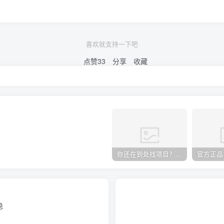
喜欢就支持一下吧
点赞
33
分享
收藏
你还在到处找项目？还在当韭菜？我却靠卖项目一个月赚5万，曾经我也和你一样懵懂。
稳