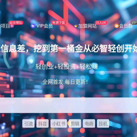
站长带队
免费下载
日入2K
VIP
操项目
VIP会员
加盟网站
会员群
破信息差，挖到第一桶金从必智轻创开
轻创业+轻投资+轻松赚
全网首发 每日更新！
引流
抖音
小红书
剪辑
电商
挂机