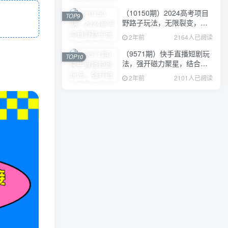
（10150期）2024高考项目
TOP9
野路子玩法，无限裂变，最
高一天1W＋！
2年前
2164人已阅读
（9571期）快手直播短剧玩
TOP10
法，强开磁力聚星，结合多
种变现方式日入600+
2年前
2101人已阅读