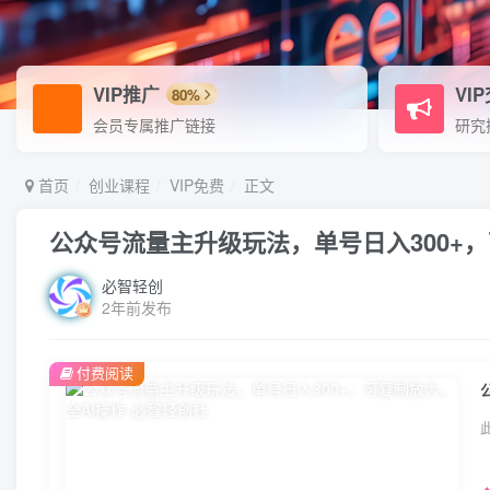
VIP推广
VI
80%
会员专属推广链接
研究
首页
创业课程
VIP免费
正文
公众号流量主升级玩法，单号日入300+，
必智轻创
2年前发布
付费阅读