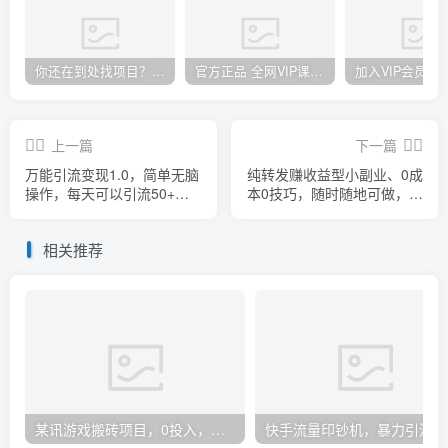
你还在到处找项目？还在当韭菜？我却靠卖项目一个月赚5万，曾经我也和你一样懵懂。
官方正品 全网VIP课程 无损下载~
上一篇
下一篇
万能引流变现1.0，简单无脑
纯转发赚收益型小副业、0成
操作，每天可以引流50+到
本0技巧，随时随地可做，多
100+
劳多得！
相关推荐
某讯游戏搬砖项目，0投入，可以挂机，轻松上手,月入3000+上不封顶
快手