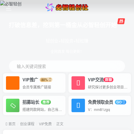
打破信息差，挖到第一桶金从必智轻创开始
轻创业+轻投资+轻松赚
全网首发 每日更新！
输入关键词搜索
VIP推广
VIP交流
80%
群聊
会员专属推广链接
研究探讨更多创业项目路子。
招募站长
免费领取会员
推荐
GO
搭建同款网站，自己当老板
V：mm81zgq
首页
创业课程
VIP免费
正文