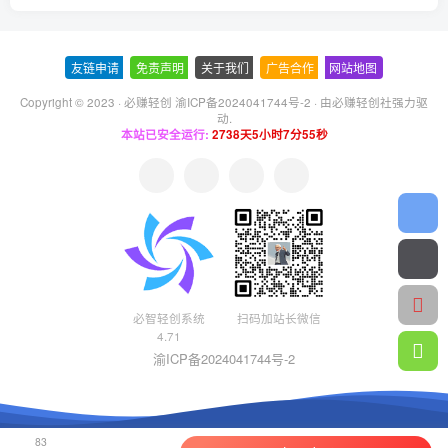
友链申请
-
免责声明
-
关于我们
-
广告合作
-
网站地图
Copyright © 2023 ·
必赚轻创 渝ICP备2024041744号-2
· 由
必赚轻创社
强力驱
动.
本站已安全运行:
2738天5小时7分55秒
必智轻创系统
扫码加站长微信
4.71
渝ICP备2024041744号-2
83