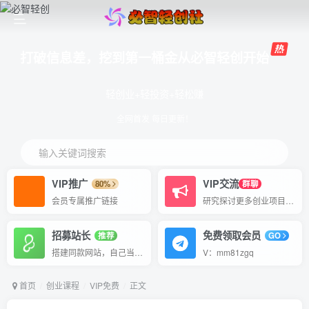
打破信息差，挖到第一桶金从必智轻创开始
轻创业+轻投资+轻松赚
全网首发 每日更新！
输入关键词搜索
VIP推广
VIP交流
80%
群聊
会员专属推广链接
研究探讨更多创业项目路子。
招募站长
免费领取会员
推荐
GO
搭建同款网站，自己当老板
V：mm81zgq
首页
创业课程
VIP免费
正文