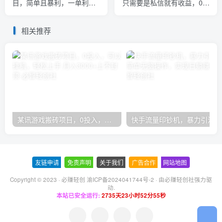
目，简单且暴利，一单利润
只需要是私信就有收益，0成
300-1500，模式不同收益不
本每单至少50+
同
相关推荐
某讯游戏搬砖项目，0投入，可以挂机，轻松上手,月入3000+上不封顶
快手
友链申请
-
免责声明
-
关于我们
-
广告合作
-
网站地图
Copyright © 2023 ·
必赚轻创 渝ICP备2024041744号-2
· 由
必赚轻创社
强力驱
动.
本站已安全运行:
2735天23小时52分55秒