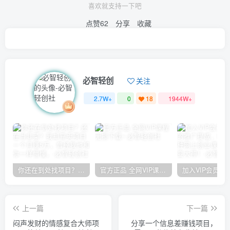
喜欢就支持一下吧
点赞
62
分享
收藏
必智轻创
关注
2.7W+
0
18
1944W+
你还在到处找项目？还在当韭菜？我却靠卖项目一个月赚5万，曾经我也和你一样懵懂。
官方正品 全网VIP课程 无损下载~
上一篇
下一篇
闷声发财的情感复合大师项
分享一个信息差赚钱项目，