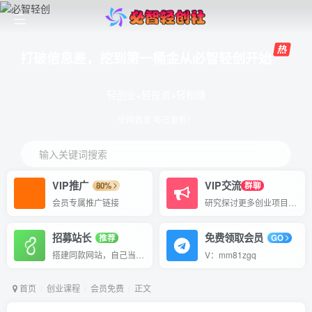
打破信息差，挖到第一桶金从必智轻创开始
轻创业+轻投资+轻松赚
全网首发 每日更新！
输入关键词搜索
VIP推广
VIP交流
80%
群聊
会员专属推广链接
研究探讨更多创业项目路子。
招募站长
免费领取会员
推荐
GO
搭建同款网站，自己当老板
V：mm81zgq
首页
创业课程
会员免费
正文