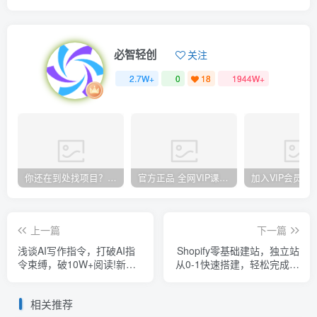
必智轻创
关注
2.7W+
0
18
1944W+
你还在到处找项目？还在当韭菜？我却靠卖项目一个月赚5万，曾经我也和你一样懵懂。
官方正品 全网VIP课程 无损下载~
上一篇
下一篇
浅谈AI写作指令，打破AI指
Shopify零基础建站，独立站
令束缚，破10W+阅读!新手
从0-1快速搭建，轻松完成独
福利
立站搭建
相关推荐