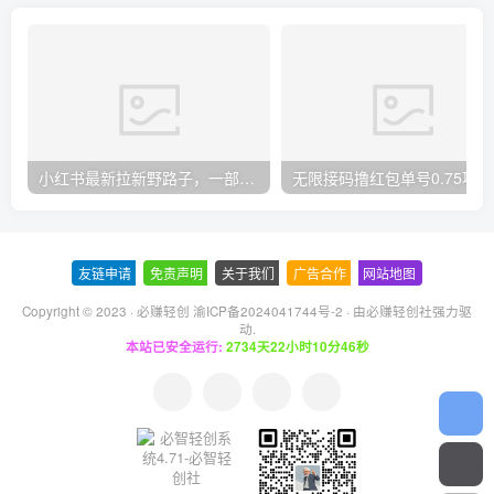
小红书最新拉新野路子，一部手机即可操作，一单15块，做得好日入2000+
无
友链申请
-
免责声明
-
关于我们
-
广告合作
-
网站地图
Copyright © 2023 ·
必赚轻创 渝ICP备2024041744号-2
· 由
必赚轻创社
强力驱
动.
本站已安全运行:
2734天22小时10分46秒