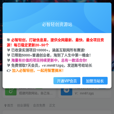
打破信息差，挖到第一桶金从必智轻创开始
必智轻创资源站
轻创业+轻投资+轻松赚
🎯
必智轻创，打破信息差，提供全网最新、最快、最全项目资
全网首发 每日更新！
源！每日稳定更新20~50个
🔰 已收录实测项目10000+，涵盖互联网所有赛道!
🔰 已帮助5000+普通创业者，淘到了人生中第一桶金！
输入关键词搜索
🔰
海量有价值的项目持续更新中，总有一款适合你!
🔰 免费领取7天会员，+v:mm81zgq，发送账号给站长
VIP推广
VIP交流
80%
群聊
👉
加入必智轻创，一起用智慧搞米！
会员专属推广链接
研究探讨更多创业项目路子。
开通VIP会员
加盟当站长
招募站长
免费领取会员
推荐
GO
搭建同款网站，自己当老板
V：mm81zgq
首页
创业课程
会员免费
正文