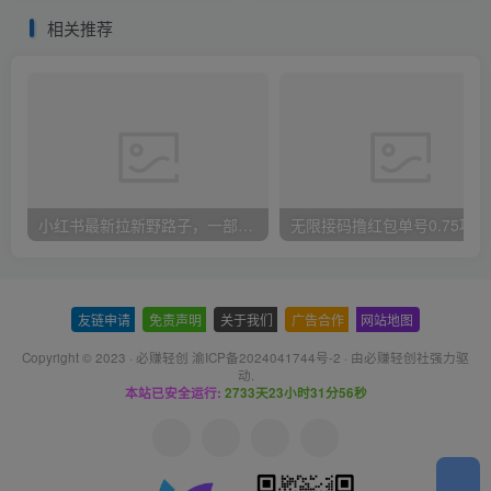
知
易上手
相关推荐
小红书最新拉新野路子，一部手机即可操作，一单15块，做得好日入2000+
无
友链申请
-
免责声明
-
关于我们
-
广告合作
-
网站地图
Copyright © 2023 ·
必赚轻创 渝ICP备2024041744号-2
· 由
必赚轻创社
强力驱
动.
本站已安全运行:
2733天23小时31分57秒