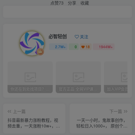
点赞
73
分享
收藏
必智轻创
关注
2.7W+
0
18
1944W+
你还在到处找项目？还在当韭菜？我却靠卖项目一个月赚5万，曾经我也和你一样懵懂。
官方正品 全网VIP课程 无损下载~
上一篇
下一篇
抖音最新暴力涨粉教程，视
一天一小时，鬼故事创作，
频去重，一天涨粉10w+，效
轻松日入1000+， 原创个人
果太暴力了，刷新你们的认
高质量IP，手把手教学, 简单