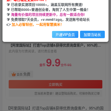
【阿里国际站】打造Top店铺&获得优质询盘客
🔰 已收录实测项目10000+，涵盖互联网所有赛道!
户，​95%的国际站讲师不会说的运营技巧
🔰 已帮助5000+普通创业者，淘到了人生中第一桶金！
🔰
海量有价值的项目持续更新中，总有一款适合你!
必智轻创
🔰 免费领取7天会员，+v:mm81zgq，发送账号给站长
关注
私信
2年前发布
👉
加入必智轻创，一起用智慧搞米！
2057
167
开通VIP会员
加盟当站长
付费阅读
【阿里国际站】打造Top店铺&获得优质询盘客户，​95%的国际站讲师不会说的运营技巧
此内容为付费阅读，请付费后查看
9.9
99
金币
金币
免费
会员
立即购买
您当前未登录！建议登陆后购买，可保存购买订单
【阿里国际站】打造Top店铺&获得优质询盘客户，​95%的国