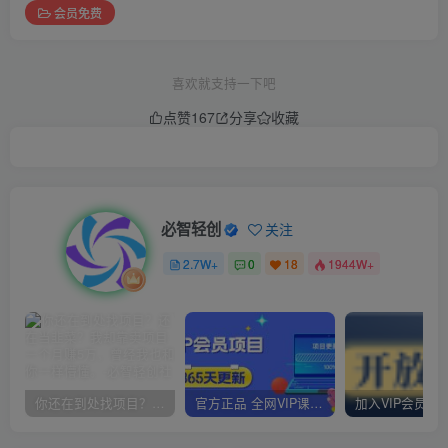
会员免费
喜欢就支持一下吧
点赞
167
分享
收藏
必智轻创
关注
2.7W+
0
18
1944W+
你还在到处找项目？还在当韭菜？我却靠卖项目一个月赚5万，曾经我也和你一样懵懂。
官方正品 全网VIP课程 无损下载~