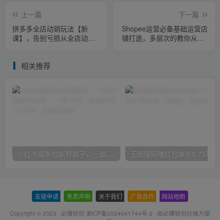
上一篇
下一篇
拼多多全店动销玩法【新
Shopee运营必备基础运营店
课】，告别亏损从全店动销
铺打造，多层次的教你从0-1
开始
运营店铺
相关推荐
小红书最新拉新野路子，一部手机即可操作，一单15块，做得好日入2000+
无
友链申请
-
免责声明
-
关于我们
-
广告合作
-
网站地图
Copyright © 2023 ·
必赚轻创 渝ICP备2024041744号-2
· 由
必赚轻创社
强力驱