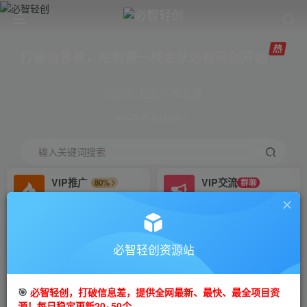
打破信息差，挖到第一桶金从必智轻创开始
轻创业+轻投资+轻松赚
全网首发 每日更新！
输入关键词搜索
VIP推广
VIP交流
80%
群聊
会员专属推广链接
研究探讨更多创业项目路子。
招募站长
免费领取会员
推荐
GO
必智轻创资源站
搭建同款网站，自己当老板
V：mm81zgq
首页
创业课程
会员免费
正文
🎯
必智轻创，打破信息差，提供全网最新、最快、最全项目资
源！每日稳定更新20~50个