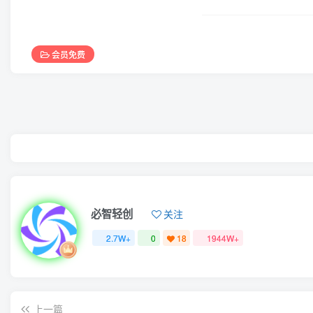
会员免费
必智轻创
关注
2.7W+
0
18
1944W+
上一篇