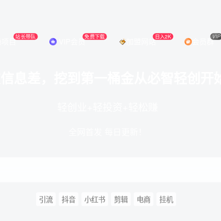
站长带队
免费下载
日入2K
VIP
操项目
VIP会员
加盟网站
会员群
破信息差，挖到第一桶金从必智轻创开
轻创业+轻投资+轻松赚
全网首发 每日更新！
引流
抖音
小红书
剪辑
电商
挂机