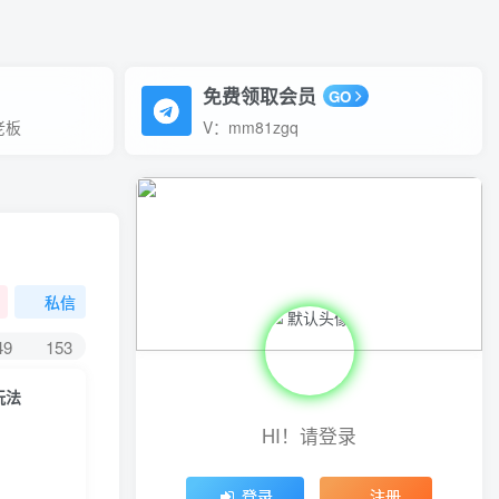
免费领取会员
GO
老板
V：mm81zgq
私信
49
153
玩法
HI！请登录
登录
注册