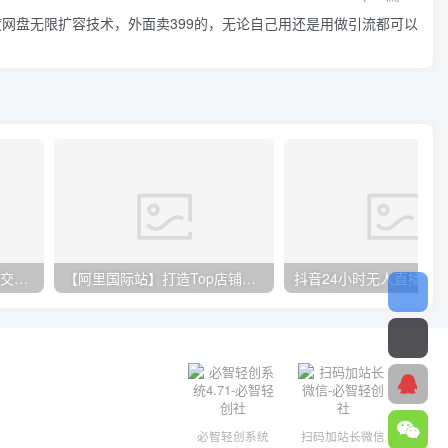
度网盘无限扩容技术，外面卖399的，无论自己用还是用做引流都可以
日入2000+，实现全自动成交，B站无脑挂机躺平3.0，当天操作当天见收益，实现睡后有收益
【阿里国际站】打造Top店铺&获得优质询盘客户，​95%的国际站讲师不会说的运营技巧
必智轻创系统
扫码加站长微信