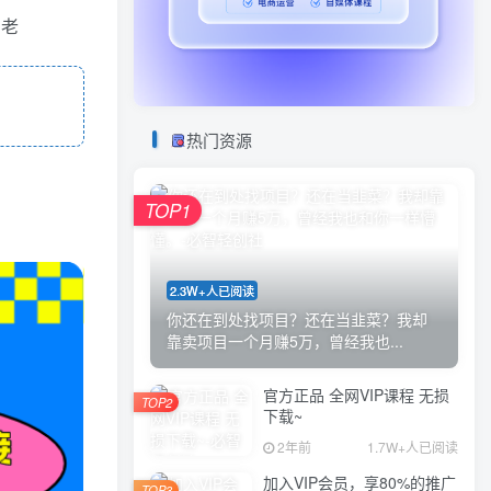
法老
热门资源
TOP1
2.3W+人已阅读
你还在到处找项目？还在当韭菜？我却
靠卖项目一个月赚5万，曾经我也...
官方正品 全网VIP课程 无损
TOP2
下载~
2年前
1.7W+人已阅读
加入VIP会员，享80%的推广
TOP3