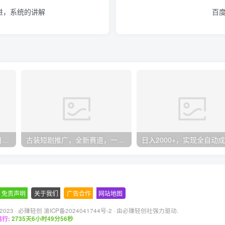
进，系统的讲解
百
无限接码撸红包单号0.75项目无偿分享给你【揭秘】
古装短剧推广，全新赛道，一部手机即可，简单上手【揭秘】
免责声明
-
关于我们
-
广告合作
-
网站地图
 2023 ·
必赚轻创 渝ICP备2024041744号-2
· 由
必赚轻创社
强力驱动.
行:
2735天6小时49分57秒