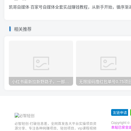
凯哥自媒体·百家号自媒体全套实战赚钱教程，从新手开始，循序渐
相关推荐
小红书最新拉新野路子，一部手机即可操作，一单15块，做得好日入2000+
友链申请
-
Copyright ©
必智轻创-打破信息差，全网首发各大平台实操项目资
本站已安全运
源分享、专注各种网赚项目、轻创项目，vip课程视频