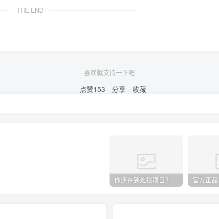
THE END
喜欢就支持一下吧
点赞
153
分享
收藏
你还在到处找项目？还在当韭菜？我却靠卖项目一个月赚5万，曾经我也和你一样懵懂。