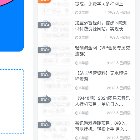
提成，免费学习多种网上创
业课程，菜鸟秒变大神！
3年前
1.2W+人已阅读
加盟必智轻创，搭建同款知
TOP4
识付费资源网站，实现长期
稳定被动收入~
3年前
1.1W+人已阅读
轻创淘金网【VIP会员专属交
TOP5
流群】
3年前
9133人已阅读
【站长运营资料】无水印课
TOP6
程资源
3年前
2618人已阅读
（9448期）2024网易云音乐
TOP7
人挂机项目，单机日入
150+，无脑月入5000+
2年前
2235人已阅读
某讯游戏搬砖项目，0投入，
TOP8
可以挂机，轻松上手,月入
3000+上不封顶
2年前
2212人已阅读