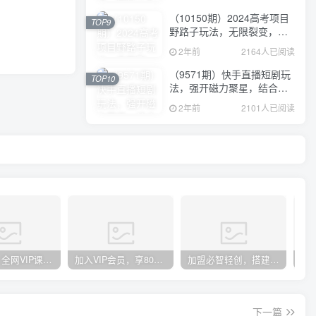
（10150期）2024高考项目
TOP9
野路子玩法，无限裂变，最
高一天1W＋！
2年前
2164人已阅读
（9571期）快手直播短剧玩
TOP10
法，强开磁力聚星，结合多
种变现方式日入600+
2年前
2101人已阅读
官方正品 全网VIP课程 无损下载~
加入VIP会员，享80%的推广提成，免费学习多种网上创业课程，菜鸟秒变大神！
加盟必智轻创，搭建同款知识付费资源网站，实现长期稳定被动收入~
下一篇